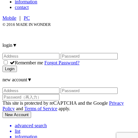
information
contact
Mobile
｜
PC
© 2016 MADE IN WONDER
login
▼
Remember me
Forgot Password?
Login
new account
▼
This site is protected by reCAPTCHA and the Google
Privacy
Policy
and
Terms of Service
apply.
New Account
advanced search
list
information