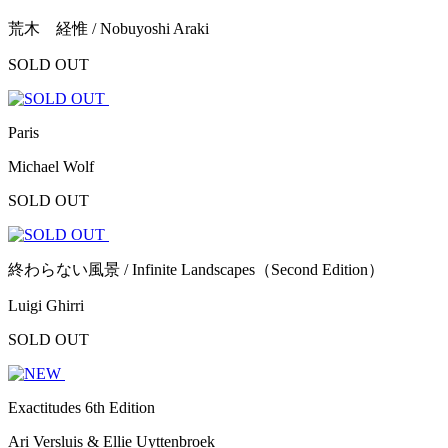
荒木 経惟 / Nobuyoshi Araki
SOLD OUT
Paris
Michael Wolf
SOLD OUT
終わらない風景 / Infinite Landscapes（Second Edition）
Luigi Ghirri
SOLD OUT
Exactitudes 6th Edition
Ari Versluis & Ellie Uyttenbroek