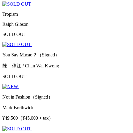
Tropism
Ralph Gibson
SOLD OUT
You Say Macao？（Signed）
陳 偉江 / Chan Wai Kwong
SOLD OUT
Not in Fashion（Signed）
Mark Borthwick
¥49,500（¥45,000 + tax）