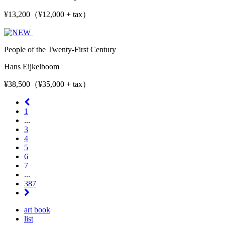
¥13,200（¥12,000 + tax）
People of the Twenty-First Century
Hans Eijkelboom
¥38,500（¥35,000 + tax）
1
...
3
4
5
6
7
...
387
art book
list