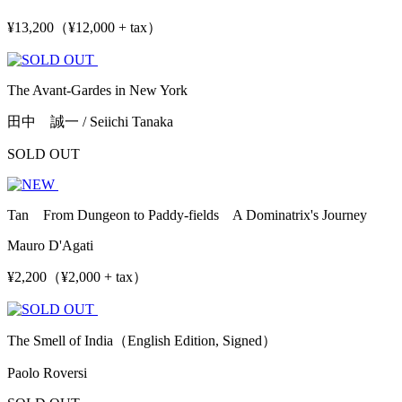
¥13,200（¥12,000 + tax）
The Avant-Gardes in New York
田中 誠一 / Seiichi Tanaka
SOLD OUT
Tan From Dungeon to Paddy-fields A Dominatrix's Journey
Mauro D'Agati
¥2,200（¥2,000 + tax）
The Smell of India（English Edition, Signed）
Paolo Roversi