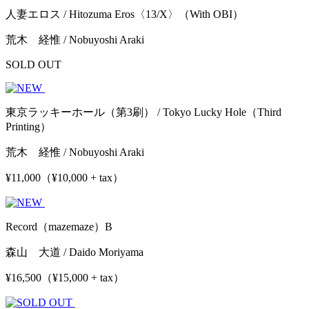
人妻エロス / Hitozuma Eros〈13/X〉（With OBI）
荒木 経惟 / Nobuyoshi Araki
SOLD OUT
東京ラッキーホール（第3刷） / Tokyo Lucky Hole（Third
Printing）
荒木 経惟 / Nobuyoshi Araki
¥11,000（¥10,000 + tax）
Record（mazemaze）B
森山 大道 / Daido Moriyama
¥16,500（¥15,000 + tax）