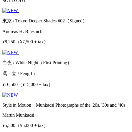
SOLD OUT
東京 / Tokyo Deeper Shades #02（Signed）
Andreas H. Bitesnich
¥8,250（¥7,500 + tax）
白夜 / White Night（First Printing）
馮 立 / Feng Li
¥16,500（¥15,000 + tax）
Style in Motion Munkacsi Photographs of the '20s, '30s and '40s
Martin Munkacsi
¥5,500（¥5,000 + tax）