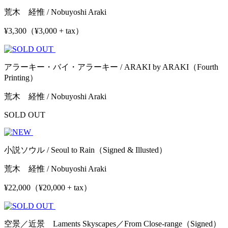
荒木 経惟 / Nobuyoshi Araki
¥3,300（¥3,000 + tax）
アラーキー・バイ・アラーキー / ARAKI by ARAKI（Fourth
Printing）
荒木 経惟 / Nobuyoshi Araki
SOLD OUT
小説ソウル / Seoul to Rain（Signed & Illusted）
荒木 経惟 / Nobuyoshi Araki
¥22,000（¥20,000 + tax）
空景／近景 Laments Skyscapes／From Close-range（Signed）