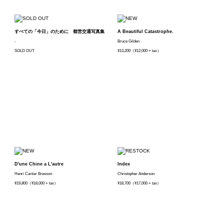
すべての「今日」のために 都営交通写真集
A Beautiful Catastrophe.
-
Bruce Gilden
SOLD OUT
¥13,200（¥12,000 + tax）
D'une Chine a L'autre
Index
Henri Cartier Bresson
Christopher Anderson
¥19,800（¥18,000 + tax）
¥18,700（¥17,000 + tax）