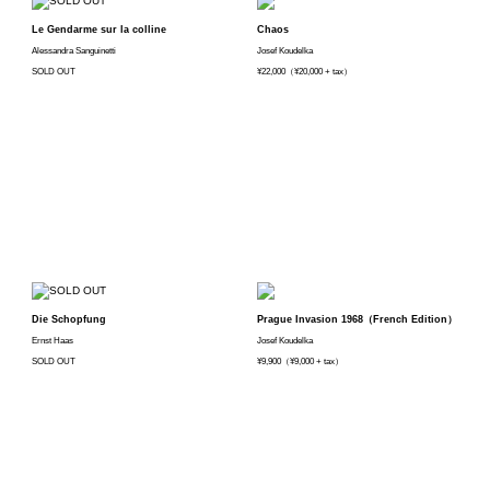
Le Gendarme sur la colline
Chaos
Alessandra Sanguinetti
Josef Koudelka
SOLD OUT
¥22,000（¥20,000 + tax）
Die Schopfung
Prague Invasion 1968（French Edition）
Ernst Haas
Josef Koudelka
SOLD OUT
¥9,900（¥9,000 + tax）