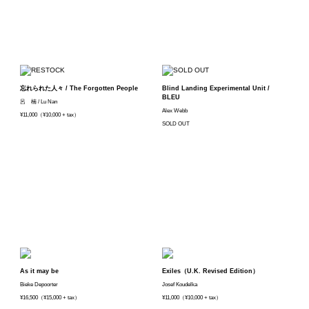
忘れられた人々 / The Forgotten People
Blind Landing Experimental Unit /
BLEU
呂 楠 / Lu Nan
Alex Webb
¥11,000（¥10,000 + tax）
SOLD OUT
As it may be
Exiles（U.K. Revised Edition）
Bieke Depoorter
Josef Koudelka
¥16,500（¥15,000 + tax）
¥11,000（¥10,000 + tax）