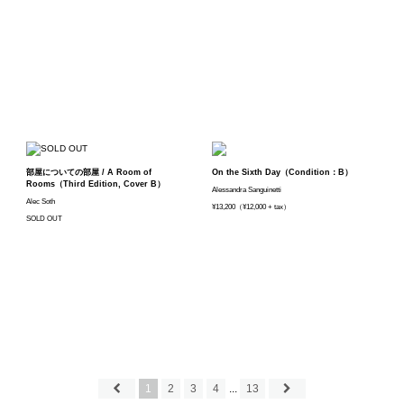
部屋についての部屋 / A Room of
On the Sixth Day（Condition：B）
Rooms（Third Edition, Cover B）
Alessandra Sanguinetti
Alec Soth
¥13,200（¥12,000 + tax）
SOLD OUT
1
2
3
4
...
13