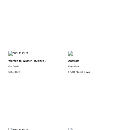
Women to Women（Signed）
Abstract
Eve Arnold
Ernst Haas
SOLD OUT
¥7,700（¥7,000 + tax）