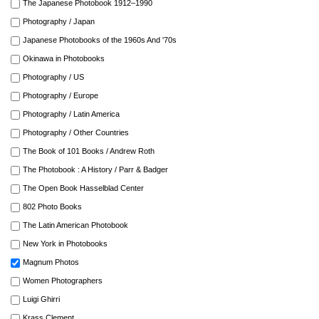
The Japanese Photobook 1912–1990
Photography / Japan
Japanese Photobooks of the 1960s And '70s
Okinawa in Photobooks
Photography / US
Photography / Europe
Photography / Latin America
Photography / Other Countries
The Book of 101 Books / Andrew Roth
The Photobook : A History / Parr & Badger
The Open Book Hasselblad Center
802 Photo Books
The Latin American Photobook
New York in Photobooks
Magnum Photos
Women Photographers
Luigi Ghirri
Krass Clement