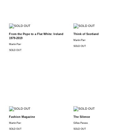
From the Pope to a Flat White: Ireland
Think of Scotland
1979-2019
Martin Parr
Martin Parr
SOLD OUT
SOLD OUT
Fashion Magazine
The Silence
Martin Parr
Gilles Peress
SOLD OUT
SOLD OUT