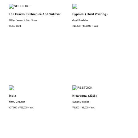
The Graves: Srebrenica And Vukovar
Gypsies（Third Printing）
Gilles Peress & Eric Stover
Josef Koudelka
SOLD OUT
¥15,400（¥14,000 + tax）
India
Nicaragua（2016）
Harry Gruyaert
Susan Meiselas
¥27,500（¥25,000 + tax）
¥8,800（¥8,000 + tax）