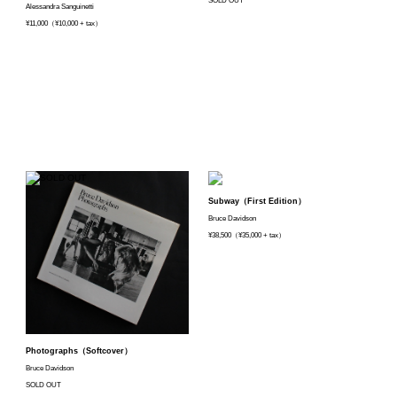
SOLD OUT
Alessandra Sanguinetti
¥11,000（¥10,000 + tax）
Subway（First Edition）
Bruce Davidson
¥38,500（¥35,000 + tax）
Photographs（Softcover）
Bruce Davidson
SOLD OUT