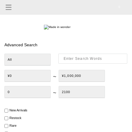
0
Advanced Search
All
¥0
¥1,000,000
〜
0
2100
〜
New Arrivals
Restock
Rare