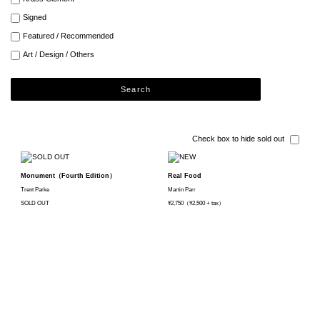
Signed
Featured / Recommended
Art / Design / Others
Search
Check box to hide sold out
Monument（Fourth Edition）
Real Food
Trent Parke
Martin Parr
SOLD OUT
¥2,750（¥2,500 + tax）