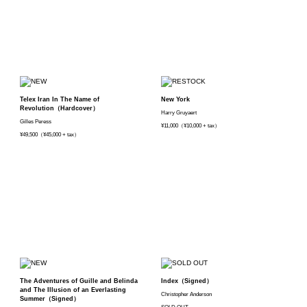
Telex Iran In The Name of
New York
Revolution（Hardcover）
Harry Gruyaert
Gilles Peress
¥11,000（¥10,000 + tax）
¥49,500（¥45,000 + tax）
The Adventures of Guille and Belinda
Index（Signed）
and The Illusion of an Everlasting
Christopher Anderson
Summer（Signed）