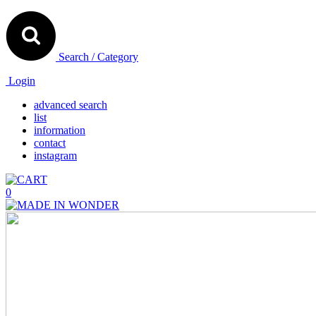
Search / Category
Login
advanced search
list
information
contact
instagram
0