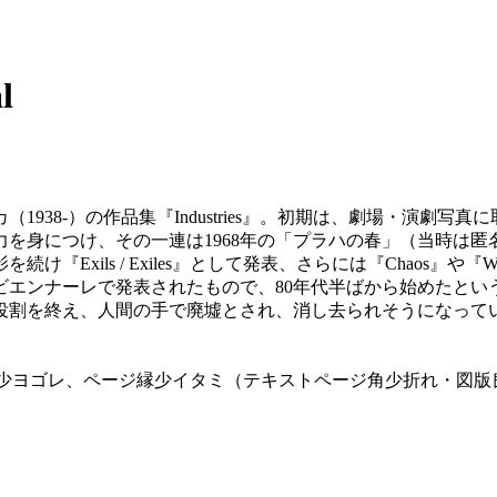
l
1938-）の作品集『Industries』。初期は、劇場・演劇
を身につけ、その一連は1968年の「プラハの春」（当時は
Exils / Exiles』として発表、さらには『Chaos』
のビエンナーレで発表されたもので、80年代半ばから始めたと
役割を終え、人間の手で廃墟とされ、消し去られそうになって
スレ・少ヨゴレ、ページ縁少イタミ（テキストページ角少折れ・図版