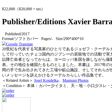
¥22,000（¥20,000 + tax）
Publisher/Editions Xavier Barra
Published/2017
Format/ソフトカバー Pages/- Size/290*400*10
Google Translate
20世紀を代表する写真家のひとりであるジョゼフ・クーデルカ（
して行っていたチェコ国内のジプシーの居留地での活動で実力
以降亡命者となってからは、ヨーロッパ各国を旅しながら撮影を続け『
表。その地位を確固たるものとしました。本書は、2017年
間の手で生み出されてきた工場や鉱山施設、そしてそれらが
いメッセージを訴えかけるクーデルカらしい作品集です。
＜Related Artists＞
Josef Koudelka
、
Magnum Photos
＜Condition＞ 本体：カバー少イタミ、天・地・小口少