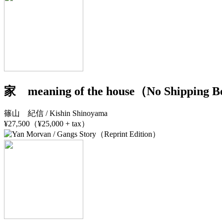
家 meaning of the house（No Shipping 
篠山 紀信 / Kishin Shinoyama
¥27,500（¥25,000 + tax）