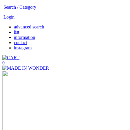
Search / Category
Login
advanced search
list
information
contact
instagram
0