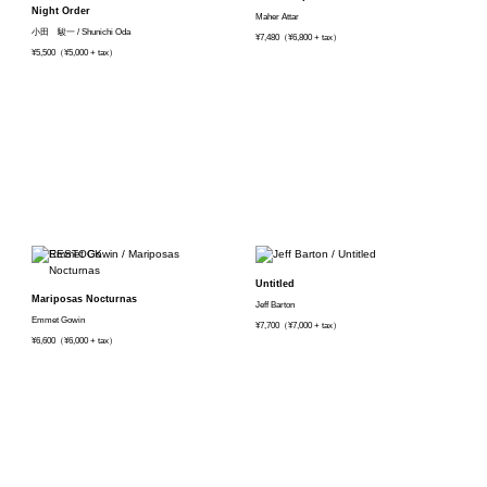
Night Order
Maher Attar
小田 駿一 / Shunichi Oda
¥7,480（¥6,800 + tax）
¥5,500（¥5,000 + tax）
Untitled
Mariposas Nocturnas
Jeff Barton
Emmet Gowin
¥7,700（¥7,000 + tax）
¥6,600（¥6,000 + tax）