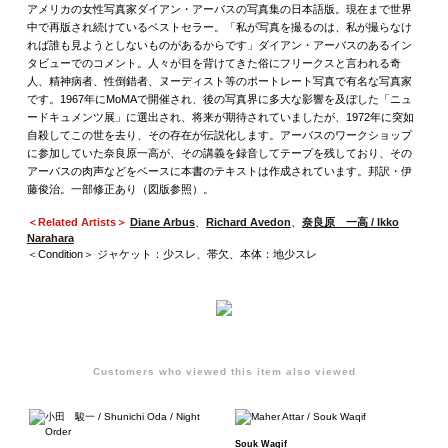
アメリカの女性写真家ダイアン・アーバスの写真集の日本語版。現在まで世界
中で再版され続けているベストセラー。「私が写真を撮るのは、私が撮らなけ
れば誰も見ようとしないものがあるからです」ダイアン・アーバスのあるイン
タビューでのコメント。人々が目を背けてきた俗にフリークスと言われる奇
人、精神病者、性倒錯者、ヌーディスト等のポートレート写真で有名な写真家
です。1967年にMoMAで開催され、後の写真界に多大な影響を及ぼした「ニュ
ードキュメンツ展」に選出され、将来が期待されていましたが、1972年に突如
自殺してこの世を去り、その存在が伝説化します。アーバスのワークショップ
に参加していた奈良原一高が、その講義を録音してテープを残しており、その
アーバスの肉声などをベースに本書のテキストは作成されています。邦訳・伊
藤俊治。一部修正あり（図版参照）。
＜Related Artists＞
Diane Arbus
、
Richard Avedon
、
奈良原 一高 / Ikko
Narahara
＜Condition＞ ジャケット：少スレ、帯欠、本体：地少スレ
Customers who viewed this item also viewed
Souk Waqif