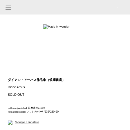
0
ダイアン・アーバス作品集（筑摩書房）
Diane Arbus
SOLD OUT
筑摩書房/1992
publisher/published:
ソフトカバー/-/235*280*20
format/pages/size:
Google Translate