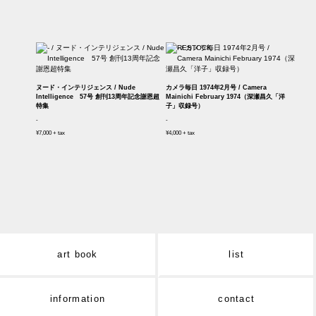
ヌード・インテリジェンス / Nude
カメラ毎日 1974年2月号 / Camera
Intelligence 57号 創刊13周年記念謝恩超
Mainichi February 1974（深瀬昌久「洋
特集
子」収録号）
-
-
¥7,000 + tax
¥4,000 + tax
art book
list
information
contact