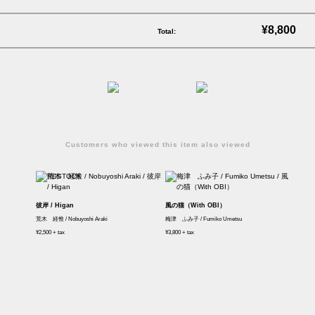
¥8,800
Total:
Customers who viewed this item also viewed
彼岸 / Higan
風の猫（With OBI）
荒木 経惟 / Nobuyoshi Araki
梅津 ふみ子 / Fumiko Umetsu
¥2,500 + tax
¥3,800 + tax