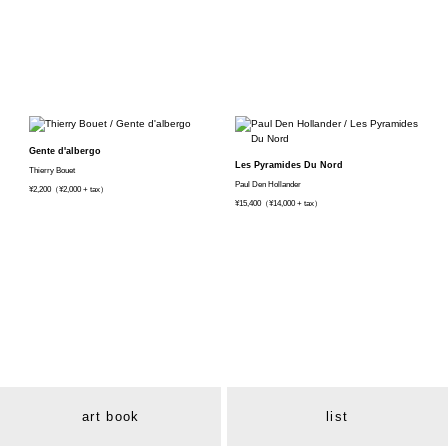
Gente d'albergo
Les Pyramides Du Nord
Thierry Bouet
Paul Den Hollander
¥2,200（¥2,000 + tax）
¥15,400（¥14,000 + tax）
art book
list