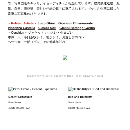
で、写真図版をギッリ、イョーディチェが担当しています。歴史的建造物、風
景、自然、街並等、美しい作品の数々に魅了されます。ギッリが生前に残した
貴重な写真集のひとつです。
＜Related Artists＞
Luigi Ghirri
、
Giovanni Chiaramonte
Vincenzo Castella
、
Claude Nori
、
Gianni Berengo Gardin
＜Condition＞ ジャケット：少スレ・少ヨゴレ
本体：天・小口点状シミ、地少シミ、見返し少ヨゴレ
ページ余白一部ヨゴレ、その他経年並み
Customers who viewed this item also viewed
Decent Exposures
Bed and Breakfast
Peter Simon
Susan Lipper
¥5,500（¥5,000 + tax）
¥3,300（¥3,000 + tax）