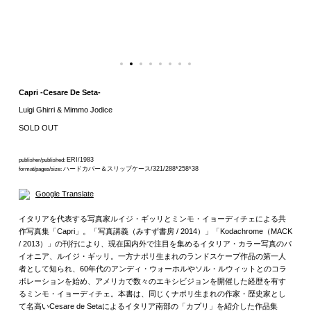
Capri -Cesare De Seta-
Luigi Ghirri & Mimmo Jodice
SOLD OUT
ERI/1983
publisher/published:
ハードカバー＆スリップケース/321/288*258*38
format/pages/size:
Google Translate
イタリアを代表する写真家ルイジ・ギッリとミンモ・イョーディチェによる共
作写真集「Capri」。「写真講義（みすず書房 / 2014）」「Kodachrome（MACK
/ 2013）」の刊行により、現在国内外で注目を集めるイタリア・カラー写真のパ
イオニア、ルイジ・ギッリ。一方ナポリ生まれのランドスケープ作品の第一人
者として知られ、60年代のアンディ・ウォーホルやソル・ルウィットとのコラ
ボレーションを始め、アメリカで数々のエキシビジョンを開催した経歴を有す
るミンモ・イョーディチェ。本書は、同じくナポリ生まれの作家・歴史家とし
て名高いCesare de Setaによるイタリア南部の「カプリ」を紹介した作品集