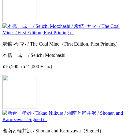
炭鉱 -ヤマ- / The Coal Mine（First Edition, First Printing）
本橋 成一 / Seiichi Motohashi
¥16,500（¥15,000 + tax）
湘南と軽井沢 / Shonan and Karuizawa（Signed）