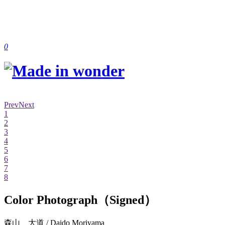
0
Prev
Next
1
2
3
4
5
6
7
8
Color Photograph（Signed）
森山 大道 / Daido Moriyama