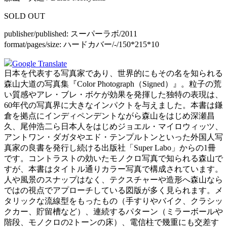
SOLD OUT
publisher/published:
スーパーラボ/2011
format/pages/size:
ハードカバー/-/150*215*10
Google Translate
日本を代表する写真家であり、世界的にもその名を知られる
森山大道の写真集『Color Photograph（Signed）』。粒子の荒
い質感やアレ・ブレ・ボケが効果を発揮した独特の表現は、
60年代の写真界に大きなインパクトを与えました。本書は鎌
倉を拠点にインディペンデントながら森山をはじめ深瀬昌
久、尾仲浩二ら日本人をはじめジョエル・マイロウィッツ、
アントワン・ダガタやエド・テンプルトンといった外国人写
真家の良書を発行し続ける出版社「Super Labo」からの1冊
です。コントラストの効いたモノクロ写真で知られる森山で
すが、本書はタイトル通りカラー写真で構成されています。
人や風景のスナップはなく、テクスチャーや造形へ森山なら
ではの視点でアプローチしている図版が多く見られます。メ
タリックな流線型をもったもの（手すりやバイク、クラシッ
クカー、貯留槽など）、連続するパターン（ミラーボールや
階段、モノクロの2トーンの床）、電信柱で幾重にも交差す