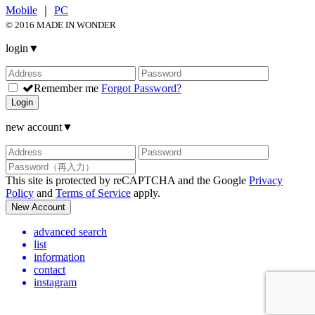
Mobile
｜
PC
© 2016 MADE IN WONDER
login
▼
Remember me
Forgot Password?
Login
new account
▼
This site is protected by reCAPTCHA and the Google
Privacy
Policy
and
Terms of Service
apply.
New Account
advanced search
list
information
contact
instagram