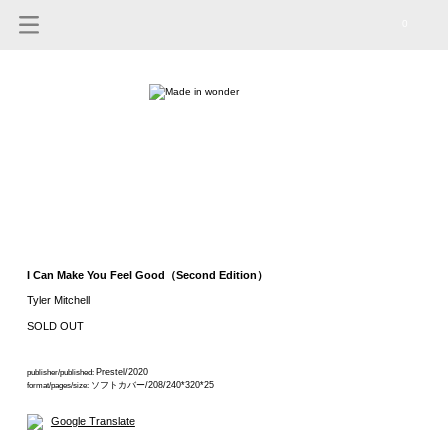
0
I Can Make You Feel Good（Second Edition）
Tyler Mitchell
SOLD OUT
Prestel/2020
publisher/published:
ソフトカバー/208/240*320*25
format/pages/size:
Google Translate