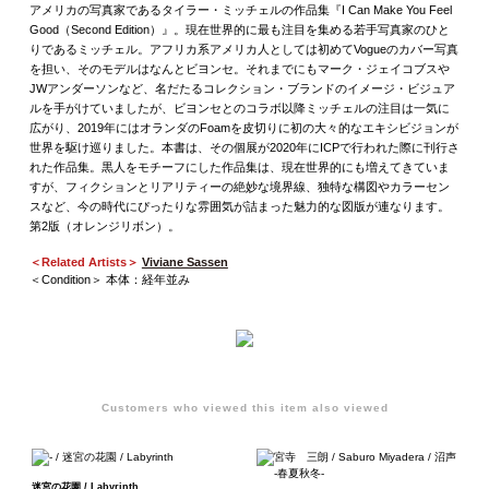
アメリカの写真家であるタイラー・ミッチェルの作品集『I Can Make You Feel
Good（Second Edition）』。現在世界的に最も注目を集める若手写真家のひと
りであるミッチェル。アフリカ系アメリカ人としては初めてVogueのカバー写真
を担い、そのモデルはなんとビヨンセ。それまでにもマーク・ジェイコブスや
JWアンダーソンなど、名だたるコレクション・ブランドのイメージ・ビジュア
ルを手がけていましたが、ビヨンセとのコラボ以降ミッチェルの注目は一気に
広がり、2019年にはオランダのFoamを皮切りに初の大々的なエキシビジョンが
世界を駆け巡りました。本書は、その個展が2020年にICPで行われた際に刊行さ
れた作品集。黒人をモチーフにした作品集は、現在世界的にも増えてきていま
すが、フィクションとリアリティーの絶妙な境界線、独特な構図やカラーセン
スなど、今の時代にぴったりな雰囲気が詰まった魅力的な図版が連なります。
第2版（オレンジリボン）。
＜Related Artists＞
Viviane Sassen
＜Condition＞ 本体：経年並み
Customers who viewed this item also viewed
迷宮の花園 / Labyrinth