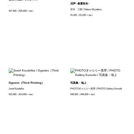
沼声 -春夏秋冬-
-
宮寺 三朗 / Saburo Miyadera
¥27,500（¥25,000 + tax）
¥1,320（¥1,200 + tax）
Gypsies（Third Printing）
写真集・地上
Josef Koudelka
PHOTOぎゃらりー黒帯 / PHOTO Gallery Kuroobi
¥15,400（¥14,000 + tax）
¥49,500（¥45,000 + tax）