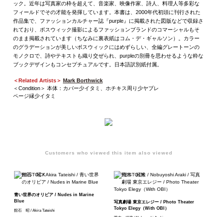
ック。近年は写真家の枠を超えて、音楽家、映像作家、詩人、料理人等多彩な
フィールドでその才能を発揮しています。本書は、2000年代初頭に刊行された
作品集で、ファッションカルチャー誌『purple』に掲載された図版などで収録さ
れており、ボスウィック撮影によるファッションブランドのコマーシャルもそ
のまま掲載されています（ちなみに裏表紙はコム・デ・ギャルソン）。カラー
のグラデーションが美しいボスウィックにはめずらしい、全編グレートーンの
モノクロで、詩やテキストも織り交ぜられ、purpleの別冊を思わせるような粋な
ブックデザインもコンセプチュアルです。日本語訳別紙付属。
＜Related Artists＞
Mark Borthwick
＜Condition＞ 本体：カバー少イタミ、ホチキス周り少ヤブレ
ページ縁少イタミ
Customers who viewed this item also viewed
青い世界のオリビア / Nudes in Marine
Blue
写真劇場 東京エレジー / Photo Theater
Tokyo Elegy（With OBI）
館石 昭 / Akira Tateishi