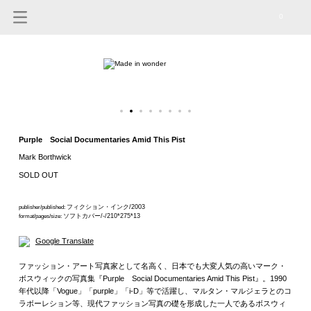
0
Purple Social Documentaries Amid This Pist
Mark Borthwick
SOLD OUT
フィクション・インク/2003
publisher/published:
ソフトカバー/-/210*275*13
format/pages/size:
Google Translate
ファッション・アート写真家として名高く、日本でも大変人気の高いマーク・
ボスウィックの写真集『Purple Social Documentaries Amid This Pist』。1990
年代以降「Vogue」「purple」「i-D」等で活躍し、マルタン・マルジェラとのコ
ラボーレション等、現代ファッション写真の礎を形成した一人であるボスウィ