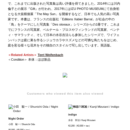
で、これまでに出版された写真集は高い評価を得てきました。2014年には川内
倫子との展示『Gift』が行われ、2017年にはIZU PHOTO MUSEUMにて自身初
となる大規模個展「The May Sun」を開催するなど、日本でも人気の高い写真
家です。本書は、フランスの出版社「Editions Xabier Barral」が社会の中の
「鳥」をテーマにした写真集「Des oiseaux」シリーズからの1冊です。これま
でにフランスの写真家、ベルナール・プロスやフィンランドの写真家、ペンテ
ィ・サマラッティ、そして日本の水谷吉法らも参加したシリーズで、ワイフェ
ンバックは庭に巣を作るシジュウカラやスズメなどの可憐な鳥たちをはじめ、
庭を彩る様々な花木をその独自のスタイルで写し出しています。英語版。
＜Related Artists＞
Terri Weifenbach
＜Condition＞ 本体：ほぼ新品
Customers who viewed this item also viewed
indigo
Night Order
水谷 幹治 / Kanji Mizutani
小田 駿一 / Shunichi Oda
¥2,200（¥2,000 + tax）
¥5,500（¥5,000 + tax）