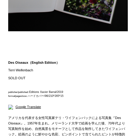
Des Oiseaux（English Edition）
Terri Weifenbach
SOLD OUT
Editions Xavier Barral/2019
publisher/published:
ハードカバー/96/210*265*15
format/pages/size:
Google Translate
アメリカを代表する女性写真家テリ・ワイフェンバックによる写真集『Des
Oiseaux』。1957年生まれ。メリーランド大学で絵画を学んだ後、70年代より
写真制作を始め、自然風景をモチーフとして作品を制作してきたワイフェンバ
ック。絵画のように鮮やかな色彩、ピンポイントで当てられたピントが特徴的