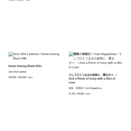
Home Among Black Hills
Jens Olof Lasthein
そしてひとつまみの皮肉と、愛を少々。/
¥16,500（¥15,000 + tax）
And a Pinch of Irony with a Hint of
Love
長島 有里枝 / Yurie Nagashima
¥7,150（¥6,500 + tax）