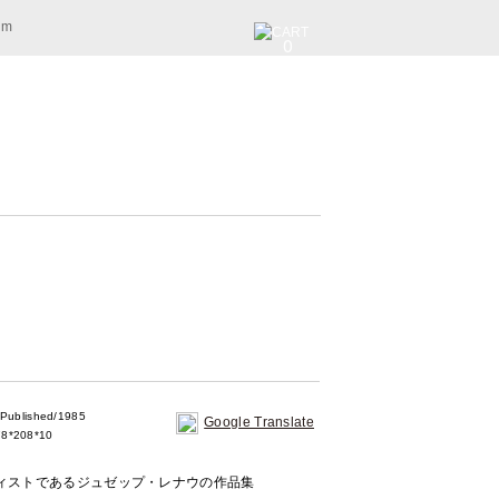
am
0
ublished/1985
Google Translate
8*208*10
ィストであるジュゼップ・レナウの作品集