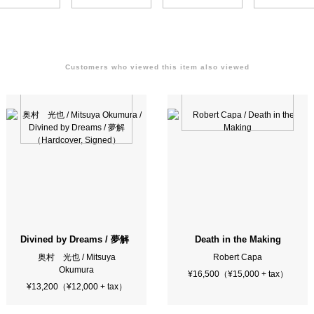
Customers who viewed this item also viewed
ion）
Divined by Dreams / 夢解（Hardcover, Signed）
Death in the Making
奥村 光也 / Mitsuya
Robert Capa
Okumura
¥16,500（¥15,000 + tax）
¥13,200（¥12,000 + tax）