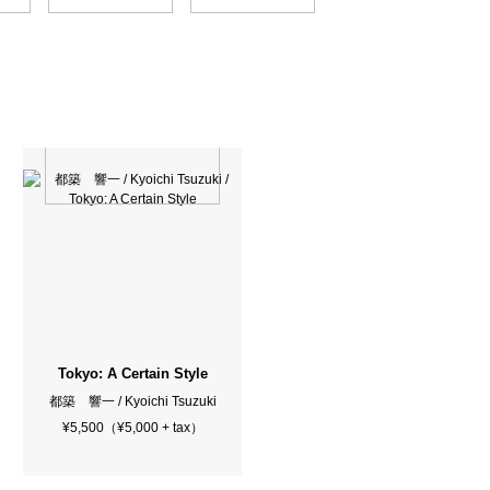
Tokyo: A Certain Style
都築 響一 / Kyoichi Tsuzuki
¥5,500（¥5,000 + tax）