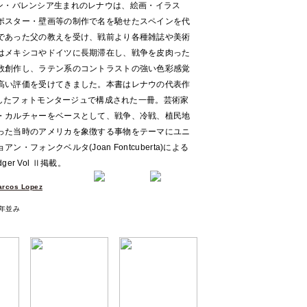
年スペイン・バレンシア生まれのレナウは、絵画・イラス
ポスター・壁画等の制作で名を馳せたスペインを代
であった父の教えを受け、戦前より各種雑誌や美術
はメキシコやドイツに長期滞在し、戦争を皮肉った
数創作し、ラテン系のコントラストの強い色彩感覚
高い評価を受けてきました。本書はレナウの代表作
マとしたフォトモンタージュで構成された一冊。芸術家
・カルチャーをベースとして、戦争、冷戦、植民地
った当時のアメリカを象徴する事物をテーマにユニ
フォンクベルタ(Joan Fontcuberta)による
ger Vol Ⅱ掲載。
arcos Lopez
年並み