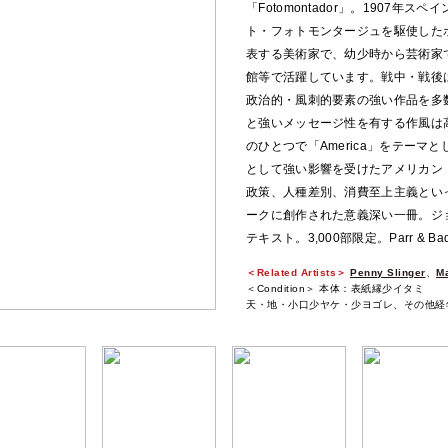
「Fotomontador」。1907
ト・フォトモンタージュを駆使した
表する美術家で、幼少時から芸術家
館等で活躍しています。戦中・戦後
政治的・風刺的要素の強い作品を多
と強いメッセージ性を有する作風は
のひとつで「America」をテー
として強い影響を受けたアメリカン
政策、人種差別、消費至上主義とい
ークに創作された意義深い一冊。ジョアン・
テキスト。3,000部限定。Parr & Bad
＜Related Artists＞
Penny Slinger
、
M
＜Condition＞ 本体：表紙縁少イタミ
天・地・小口少ヤケ・少ヨゴレ、その他経