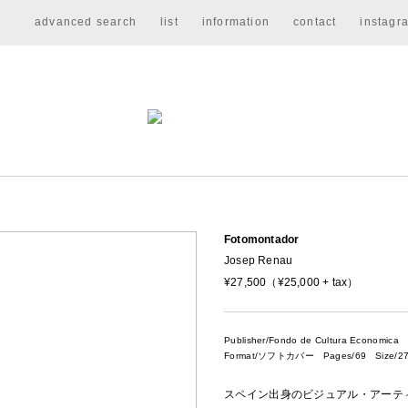
advanced search
list
information
contact
instagr
Fotomontador
Josep Renau
¥27,500（¥25,000 + tax）
Publisher/Fondo de Cultura Economica
P
Format/ソフトカバー Pages/69 Size/27
スペイン出身のビジュアル・アーテ