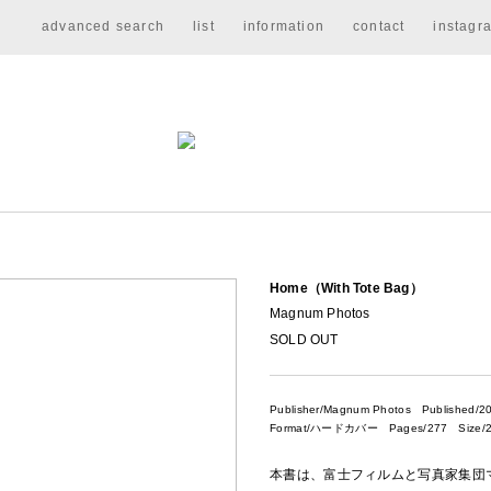
advanced search
list
information
contact
instagr
Home（With Tote Bag）
Magnum Photos
SOLD OUT
Publisher/Magnum Photos
Published/2
Format/ハードカバー Pages/277 Size/2
本書は、富士フィルムと写真家集団マ