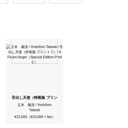
teriors Themes in Nature
舌出し天使（特装版 プリント C）/ A Fallen Angel（Special Edition 
立木 義浩 / Yoshihiro
Tatsuki
¥22,000（¥20,000 + tax）