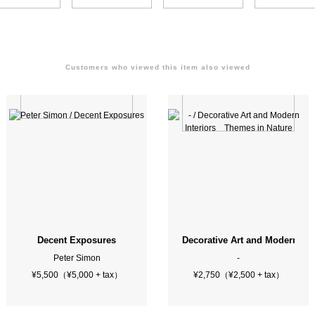
Customers who viewed this item also viewed
gned）
Decent Exposures
Decorative Art and Modern In
Peter Simon
-
¥5,500（¥5,000 + tax）
¥2,750（¥2,500 + tax）