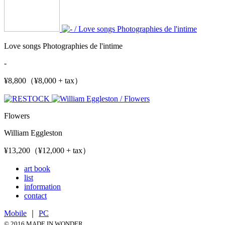
Love songs Photographies de l'intime
-
¥8,800（¥8,000 + tax）
Flowers
William Eggleston
¥13,200（¥12,000 + tax）
art book
list
information
contact
Mobile
｜
PC
© 2016 MADE IN WONDER