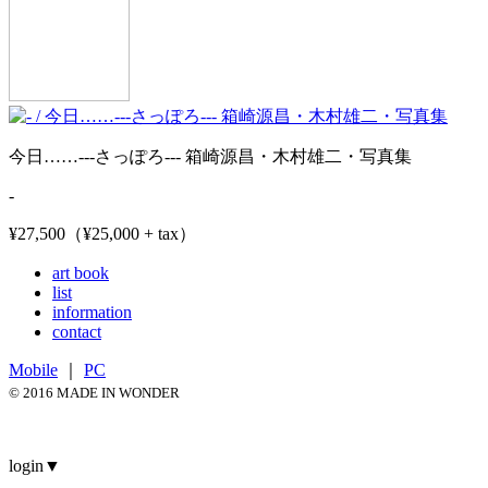
今日……---さっぽろ--- 箱崎源昌・木村雄二・写真集
-
¥27,500（¥25,000 + tax）
art book
list
information
contact
Mobile
｜
PC
© 2016 MADE IN WONDER
login
▼