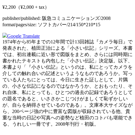
¥2,200（¥2,000 + tax）
publisher/published:
阪急コミュニケーションズ/2008
format/pages/size:
ソフトカバー/214/150*210*15
Google Translate
1974年から85年までの12年間で計13回雑誌『カメラ毎日』で
発表された、植田正治による「小さい伝記」シリーズ。本書
では、初出連載に近い形で図版をまとめ、さらには同時期に
書かれたテキストも内包した「小さい伝記」決定版。以下、
本書より「『小さい伝記』というのは、私にとってカメラを
介しての触れ合いの記述というようなものであろうか。写っ
ている人たちにとっては、今日に生きた証しとして、片隅
の、小さな伝記になるのではなかろうか、とおもったり、そ
れ自体、私にとっても、ひとつの過去の記録であろうとして
の題名であると、いささかこじつけがましくて恥ずかしい
が、自らを納得させているのである」。文庫本大サイズなが
ら、200ページ強の中に豊富な図版が収録されている他、貴
重な当時の日記や写真への姿勢など植田のコトバも堪能でき
る、うれしい一冊です。2008年刊行・初版。