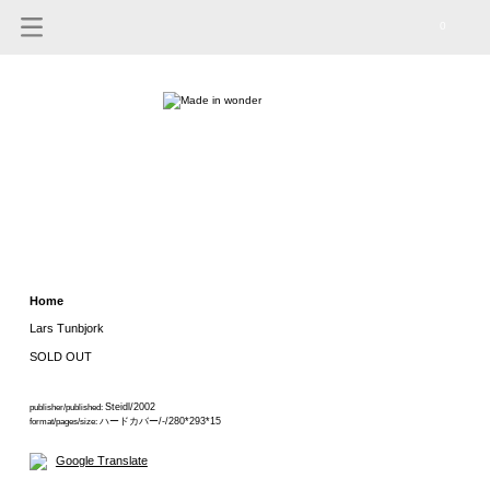
0
Home
Lars Tunbjork
SOLD OUT
Steidl/2002
publisher/published:
ハードカバー/-/280*293*15
format/pages/size:
Google Translate