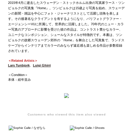
2015年4月に逝去したスウェーデン・ストックホルム出身の写真家ラース・ツン
ビョルクの写真集『Home』。ツンビョルクは15歳より写真を始め、スウェーデ
ンの新聞・雑誌を中心にフォト・ジャーナリストとして活躍し頭角を表しま
す。その後著名なクライアントを有するようになり、パリフォトグラファー・
エージェンシーVUに所属して、世界的に活躍しました。70年代のニュー・カラ
ー写真のアプローチに影響を受けた彼の作品は、コントラスト豊かなカラー、
ユニークなコンポジション、シュールなスタイルが特徴的です。本書は、ツン
ビョルクの故郷スウェーデン郊外の「Home」を舞台とした写真集で、ランドス
ケープからインテリアまでカラーのみならず遠近感も楽しめる作品が多数収録
されています。
＜Related Artists＞
Lars Tunbjork
、
Luigi Ghirri
＜Condition＞
本体：経年並み
Customers who viewed this item also viewed