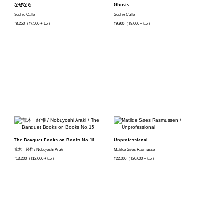
なぜなら
Ghosts
Sophie Calle
Sophie Calle
¥8,250（¥7,500 + tax）
¥9,900（¥9,000 + tax）
The Banquet Books on Books No.15
Unprofessional
荒木 経惟 / Nobuyoshi Araki
Matilde Søes Rasmussen
¥13,200（¥12,000 + tax）
¥22,000（¥20,000 + tax）