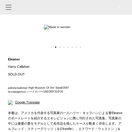
0
Eleanor
Harry Callahan
SOLD OUT
High Museum Of Art/ Steidl/2007
publisher/published:
ハードカバー/160/265*310*20
format/pages/size:
Google Translate
本書は、アメリカを代表する写真家の一人ハリー・キャラハンによる妻Eleanor
のポートレートを紹介するエキシビジョンに際し刊行された写真集。写真家の
中には最愛の妻をモデルとして名作品を残したケースが数多く存在します。ア
ルフレッド・スティーグリッツ（＆O'keeffe）、エドワード・ウェストン（＆