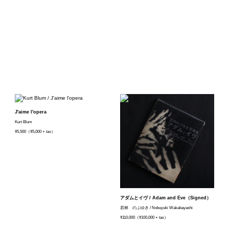
J'aime l'opera
Kurt Blum
¥5,500（¥5,000 + tax）
アダムとイヴ / Adam and Eve（Signed）
若林 のぶゆき / Nobuyuki Wakabayashi
¥110,000（¥100,000 + tax）