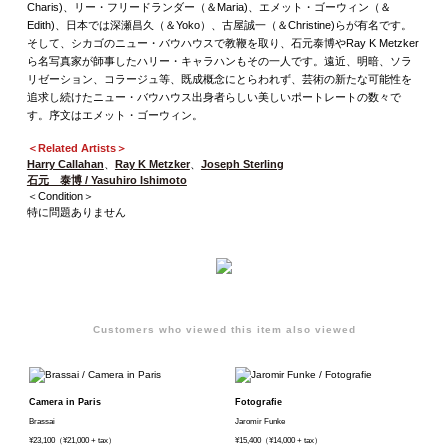
Charis)、リー・フリードランダー（＆Maria)、エメット・ゴーウィン（＆
Edith)、日本では深瀬昌久（＆Yoko）、古屋誠一（＆Christine)らが有名です。
そして、シカゴのニュー・バウハウスで教鞭を取り、石元泰博やRay K Metzker
ら名写真家が師事したハリー・キャラハンもその一人です。遠近、明暗、ソラ
リゼーション、コラージュ等、既成概念にとらわれず、芸術の新たな可能性を
追求し続けたニュー・バウハウス出身者らしい美しいポートレートの数々で
す。序文はエメット・ゴーウィン。
＜Related Artists＞
Harry Callahan
、
Ray K Metzker
、
Joseph Sterling
石元 泰博 / Yasuhiro Ishimoto
＜Condition＞
特に問題ありません
Customers who viewed this item also viewed
Camera in Paris
Fotografie
Brassai
Jaromir Funke
¥23,100（¥21,000 + tax）
¥15,400（¥14,000 + tax）