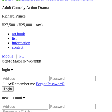
Adult Comedy Action Drama
Richard Prince
¥27,500（¥25,000 + tax）
art book
list
information
contact
Mobile
｜
PC
© 2016 MADE IN WONDER
login
▼
Remember me
Forgot Password?
Login
new account
▼