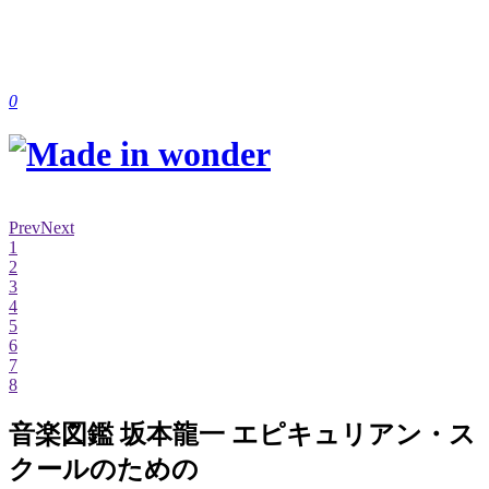
0
Prev
Next
1
2
3
4
5
6
7
8
音楽図鑑 坂本龍一 エピキュリアン・ス
クールのための