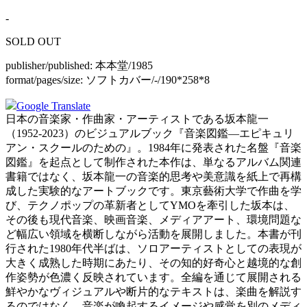
-
SOLD OUT
publisher/published:
本本堂/1985
format/pages/size:
ソフトカバー/-/190*258*8
Google Translate
日本の音楽家・作曲家・アーティストである坂本龍一
（1952-2023）のビジュアルブック『音楽図鑑―エピキュリ
アン・スクールのための』。1984年に発表された名盤『音楽
図鑑』を起点として制作された本作は、単なるアルバム関連
書籍ではなく、坂本龍一の音楽的思考や美意識を紙上で再構
成した実験的なアートブックです。東京藝術大学で作曲を学
び、テクノポップの革新者としてYMOを牽引した坂本は、
その後も現代音楽、映画音楽、メディアアート、環境問題な
ど幅広い領域を横断しながら活動を展開しました。本書が刊
行された1980年代半ばは、ソロアーティストとしての表現が
大きく成熟した時期にあたり、その知的好奇心と越境的な創
作姿勢が色濃く反映されています。全編を通じて展開される
鮮やかなヴィジュアルや断片的なテキストは、楽曲を解説す
るのではなく、音楽が喚起するイメージや感覚を別のメディ