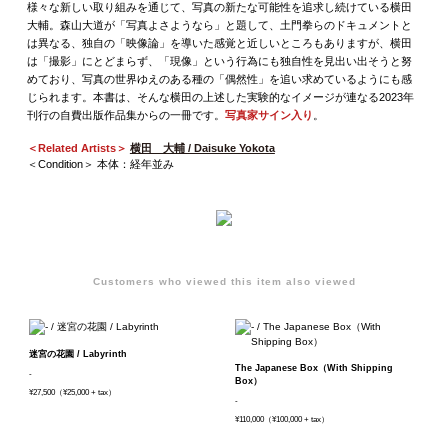
様々な新しい取り組みを通じて、写真の新たな可能性を追求し続けている横田
大輔。森山大道が「写真よさようなら」と題して、土門拳らのドキュメントと
は異なる、独自の「映像論」を導いた感覚と近しいところもありますが、横田
は「撮影」にとどまらず、「現像」という行為にも独自性を見出い出そうと努
めており、写真の世界ゆえのある種の「偶然性」を追い求めているようにも感
じられます。本書は、そんな横田の上述した実験的なイメージが連なる2023年
刊行の自費出版作品集からの一冊です。
写真家サイン入り
。
＜Related Artists＞
横田 大輔 / Daisuke Yokota
＜Condition＞ 本体：経年並み
Customers who viewed this item also viewed
迷宮の花園 / Labyrinth
The Japanese Box（With Shipping
-
Box）
¥27,500（¥25,000 + tax）
-
¥110,000（¥100,000 + tax）