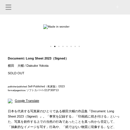
0
Document: Long Sheet 2023（Signed）
横田 大輔 / Daisuke Yokota
SOLD OUT
Self-Published（私家版）/2023
publisher/published:
ソフトカバー/-/213*300*13
format/pages/size:
Google Translate
日本を代表する写真家のひとりである横田大輔の作品集『Document: Long
Sheet 2023（Signed）』。「事実を記録する」「印画紙に焼き付ける」といっ
た、写真を創作する上での当然の行為であったことを真っ向から否定して、
「抽象的なイメージを写す」行為や、「紙ではない物質に現像する」など、