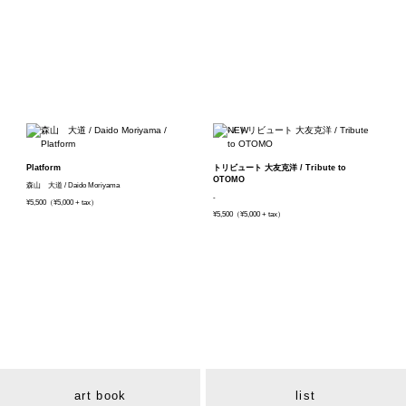
Platform
トリビュート 大友克洋 / Tribute to
OTOMO
森山 大道 / Daido Moriyama
-
¥5,500（¥5,000 + tax）
¥5,500（¥5,000 + tax）
art book
list