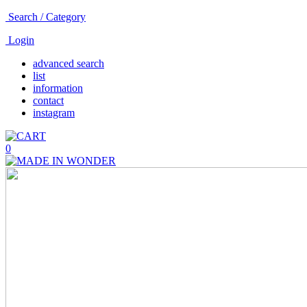
Search / Category
Login
advanced search
list
information
contact
instagram
0