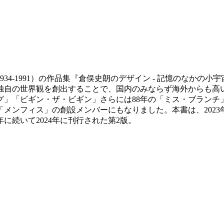
品集『倉俣史朗のデザイン - 記憶のなかの小宇宙 / The Work of Sh
独自の世界観を創出することで、国内のみならず海外からも高
グ」「ビギン・ザ・ビギン」さらには88年の「ミス・ブランチ
メンフィス」の創設メンバーにもなりました。本書は、202
に続いて2024年に刊行された第2版。