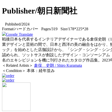
Publisher/朝日新聞社
Published/2024
Format/ハードカバー Pages/319 Size/178*225*28
Google Translate
戦後日本を代表するインテリアデザイナーである倉俣史朗（1934-1991）の作
業デザインと芸術の間で、日本と西洋の美の融合をはかり、
ック」を始めとした店舗設計から、「シング・シング・シン
認められ、ソットサスが創設したデザイン・コンソーシアム「
名のエキシビジョンを機に刊行されたカタログ作品集。2023年
＜Related Artists＞
倉俣 史朗 / Shiro Kuramata
＜Condition＞ 本体：経年並み