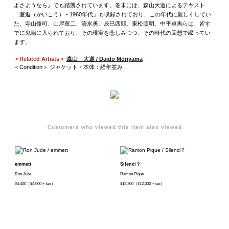
よさようなら』でも踏襲されています。巻末には、森山大道によるテキスト
「邂逅（かいこう） - 1960年代」も収録されており、この年代に親しくしてい
た、寺山修司、山岸章二、清水勇、辰巳四郎、東松照明、中平卓馬らは、皆す
でに鬼籍に入られており、その現実を悲しみつつ、その時代の回想で綴ってい
ます。
＜Related Artists＞
森山 大道 / Daido Moriyama
＜Condition＞ ジャケット・本体：経年並み
Customers who viewed this item also viewed
emmett
Silenci？
Ron Jude
Ramon Pique
¥4,400（¥4,000 + tax）
¥13,200（¥12,000 + tax）