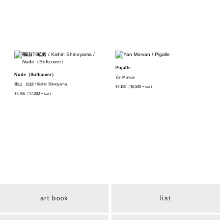
Pigalle
Nude（Softcover）
Yan Morvan
篠山 紀信 / Kishin Shinoyama
¥7,150（¥6,500 + tax）
¥7,700（¥7,000 + tax）
art book
list