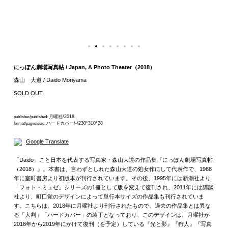
にっぽん劇場写真帖 / Japan, A Photo Theater（2018）
森山 大道 / Daido Moriyama
SOLD OUT
月曜社/2018
publisher/published:
ハードカバー/-/230*310*28
format/pages/size:
Google Translate
「Daido」こと日本を代表する写真家・森山大道の作品集『にっぽん劇場写真帖
（2018）』。本書は、言わずとしれた森山大道の処女作にして代表作で、1968
年に室町書房より初版本が刊行されています。その後、1995年には新潮社より
「フォト・ミュゼ」シリーズの1冊として版を変えて復刊され、2011年には講談
社より、町口覚のデザインによって単行本サイズの作品集も刊行されていま
す。こちらは、2018年に月曜社より刊行されたもので、過去の作品集とは異な
る「大判」「ハードカバー」の装丁となっており、このデザインは、月曜社が
2018年から2019年にかけて復刊（を予定）している『光と影』『狩人』『写真