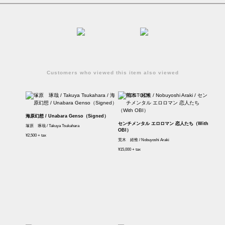
Customers who viewed this item also viewed
海原幻想 / Unabara Genso（Signed）
センチメンタル エロロマン 恋人たち（With
塚原 琢哉 / Takuya Tsukahara
OBI）
¥2,500 + tax
荒木 経惟 / Nobuyoshi Araki
¥15,000 + tax