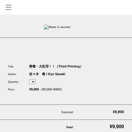
1
密着・大乱写！！（Third Printing）
Title:
佐々木 教 / Kyo Sasaki
Author:
Quantity:
¥9,900
（¥9,000+¥900）
Price:
¥9,900
Subtotal:
¥9,900
Total: