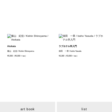
Atokata
ラブホテル学入門
篠山 紀信 / Kishin Shinoyama
保田 一章 / Issho Yasuda
¥5,500（¥5,000 + tax）
¥3,300（¥3,000 + tax）
art book
list