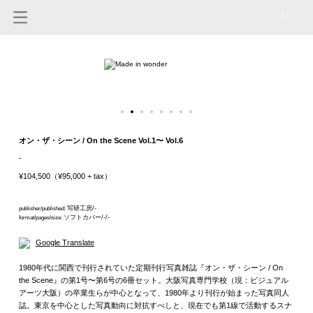
0
オン・ザ・シーン / On the Scene Vol.1〜 Vol.6
-
¥104,500（¥95,000 + tax）
写研工房/-
publisher/published:
ソフトカバー/-/-
format/pages/size:
Google Translate
1980年代に関西で刊行されていた定期刊行写真雑誌『オン・ザ・シーン / On
the Scene』の第1号〜第6号の6冊セット。大阪写真専門学校（現：ビジュアル
アーツ大阪）の卒業生らが中心となって、1980年より刊行が始まった写真同人
誌。東京を中心とした写真動向に対抗すべしと、現在でも第1線で活動するスナ