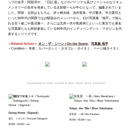
ップの名手・阿部淳や、『日記 藍』などのパーソナル及びソーシャルなドキュ
メンタリーの名作を発表している太田順一らが中心となって、編集されていま
した。阿部・太田はもちろん、伊ヶ崎光雄、浅井英美、中川繁夫、中川貴司と
いった80年代の関西ではお馴染みのメンバーから、幻の写真集『地平』で知ら
れる百々俊二や黒沼康一、さらには北井一夫や島尾伸三といった東京でも著名
な写真家たちも時折参加している80年代のインディペンデント・マガジンを代
表するシリーズです。
＜Related Artists＞
オン・ザ・シーン / On the Scene
、
写真集 地平
＜Condition＞ 本体：カバー少シミ・少ヨゴレ・少イタミ、ページ縁少イタミ
Customers who viewed this item also viewed
Tokyo, the ’50s / Blue Yokohama
Going Home（Signed）
奈良原 一高 / Ikko Narahara
坂口 トモユキ / Tomoyuki Sakaguchi
¥5,500（¥5,000 + tax）
¥4,950（¥4,500 + tax）