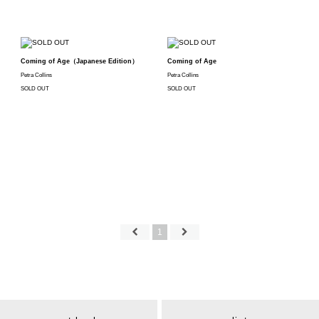
Coming of Age（Japanese Edition）
Coming of Age
Petra Collins
Petra Collins
SOLD OUT
SOLD OUT
1