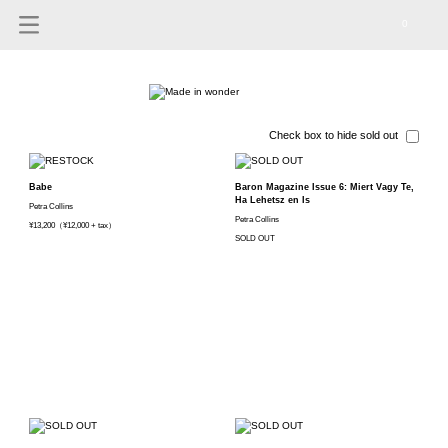
0
Check box to hide sold out
Babe
Baron Magazine Issue 6: Miert Vagy Te,
Ha Lehetsz en Is
Petra Collins
Petra Collins
¥13,200（¥12,000 + tax）
SOLD OUT