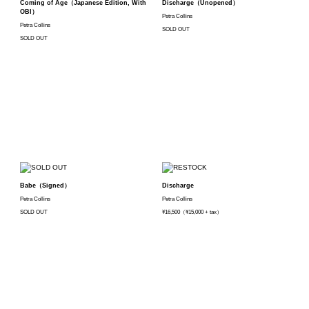
Coming of Age（Japanese Edition, With
Discharge（Unopened）
OBI）
Petra Collins
Petra Collins
SOLD OUT
SOLD OUT
Babe（Signed）
Discharge
Petra Collins
Petra Collins
SOLD OUT
¥16,500（¥15,000 + tax）