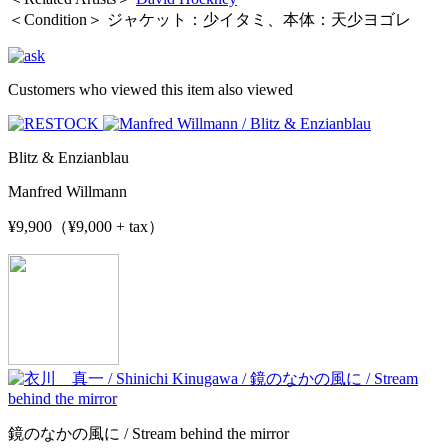
＜Condition＞ ジャケット：少イタミ、本体：天少ヨゴレ
Customers who viewed this item also viewed
Blitz & Enzianblau
Manfred Willmann
¥9,900（¥9,000 + tax）
鏡のなかの風に / Stream behind the mirror