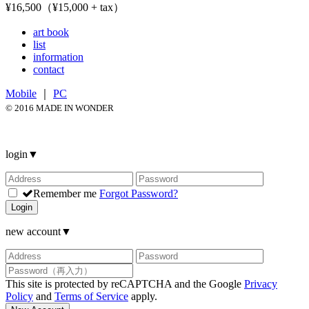
¥16,500（¥15,000 + tax）
art book
list
information
contact
Mobile
｜
PC
© 2016 MADE IN WONDER
login
▼
Remember me
Forgot Password?
Login
new account
▼
This site is protected by reCAPTCHA and the Google
Privacy
Policy
and
Terms of Service
apply.