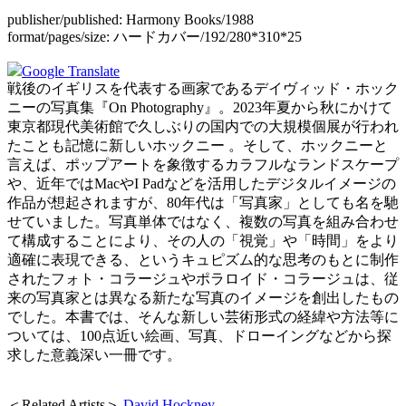
publisher/published:
Harmony Books/1988
format/pages/size:
ハードカバー/192/280*310*25
Google Translate
戦後のイギリスを代表する画家であるデイヴィッド・ホック
ニーの写真集『On Photography』。2023年夏から秋にかけて
東京都現代美術館で久しぶりの国内での大規模個展が行われ
たことも記憶に新しいホックニー 。そして、ホックニーと
言えば、ポップアートを象徴するカラフルなランドスケープ
や、近年ではMacやI Padなどを活用したデジタルイメージの
作品が想起されますが、80年代は「写真家」としても名を馳
せていました。写真単体ではなく、複数の写真を組み合わせ
て構成することにより、その人の「視覚」や「時間」をより
適確に表現できる、というキュピズム的な思考のもとに制作
されたフォト・コラージュやポラロイド・コラージュは、従
来の写真家とは異なる新たな写真のイメージを創出したもの
でした。本書では、そんな新しい芸術形式の経緯や方法等に
ついては、100点近い絵画、写真、ドローイングなどから探
求した意義深い一冊です。
＜Related Artists＞
David Hockney