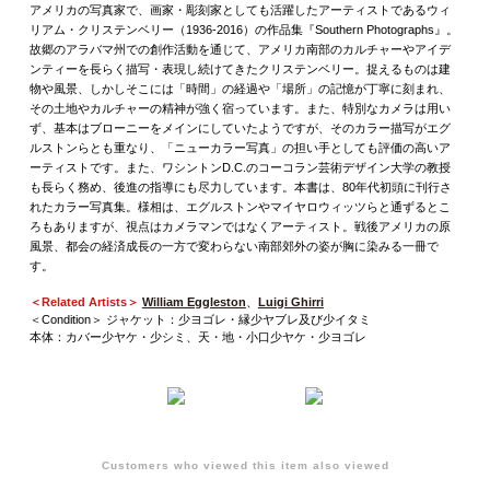
アメリカの写真家で、画家・彫刻家としても活躍したアーティストであるウィ
リアム・クリステンベリー（1936-2016）の作品集『Southern Photographs』。
故郷のアラバマ州での創作活動を通じて、アメリカ南部のカルチャーやアイデ
ンティーを長らく描写・表現し続けてきたクリステンベリー。捉えるものは建
物や風景、しかしそこには「時間」の経過や「場所」の記憶が丁寧に刻まれ、
その土地やカルチャーの精神が強く宿っています。また、特別なカメラは用い
ず、基本はブローニーをメインにしていたようですが、そのカラー描写がエグ
ルストンらとも重なり、「ニューカラー写真」の担い手としても評価の高いア
ーティストです。また、ワシントンD.C.のコーコラン芸術デザイン大学の教授
も長らく務め、後進の指導にも尽力しています。本書は、80年代初頭に刊行さ
れたカラー写真集。様相は、エグルストンやマイヤロウィッツらと通ずるとこ
ろもありますが、視点はカメラマンではなくアーティスト。戦後アメリカの原
風景、都会の経済成長の一方で変わらない南部郊外の姿が胸に染みる一冊で
す。
＜Related Artists＞
William Eggleston
、
Luigi Ghirri
＜Condition＞ ジャケット：少ヨゴレ・縁少ヤブレ及び少イタミ
本体：カバー少ヤケ・少シミ、天・地・小口少ヤケ・少ヨゴレ
Customers who viewed this item also viewed