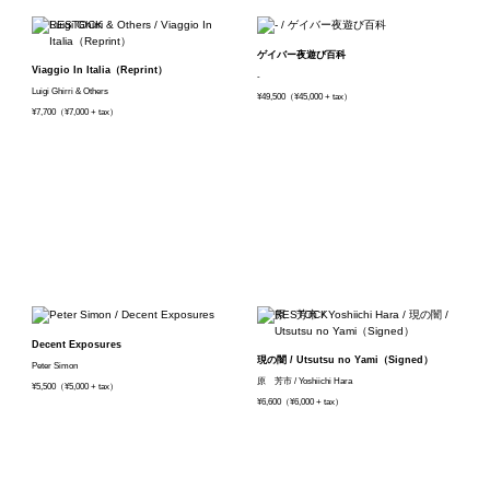
ゲイバー夜遊び百科
Viaggio In Italia（Reprint）
-
Luigi Ghirri & Others
¥49,500（¥45,000 + tax）
¥7,700（¥7,000 + tax）
Decent Exposures
現の闇 / Utsutsu no Yami（Signed）
Peter Simon
原 芳市 / Yoshiichi Hara
¥5,500（¥5,000 + tax）
¥6,600（¥6,000 + tax）