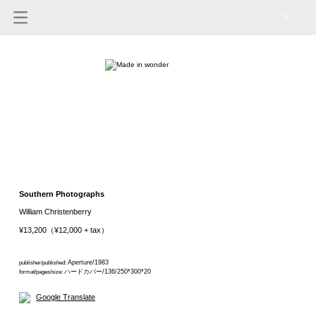
0
Southern Photographs
William Christenberry
¥13,200（¥12,000 + tax）
Aperture/1983
publisher/published:
ハードカバー/136/250*300*20
format/pages/size:
Google Translate