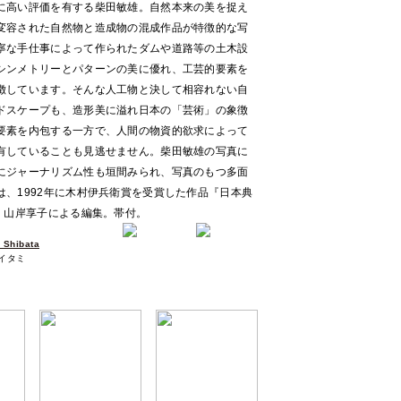
に高い評価を有する柴田敏雄。自然本来の美を捉え
変容された自然物と造成物の混成作品が特徴的な写
寧な手仕事によって作られたダムや道路等の土木設
シンメトリーとパターンの美に優れ、工芸的要素を
徴しています。そんな人工物と決して相容れない自
ドスケープも、造形美に溢れ日本の「芸術」の象徴
要素を内包する一方で、人間の物資的欲求によって
有していることも見逃せません。柴田敏雄の写真に
にジャーナリズム性も垣間みられ、写真のもつ多面
、1992年に木村伊兵衛賞を受賞した作品『日本典
。山岸享子による編集。帯付。
Shibata
少イタミ