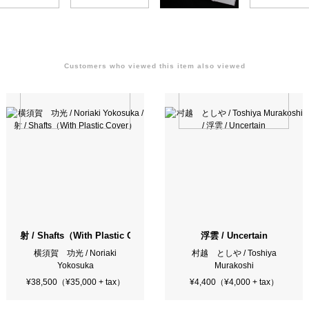
Customers who viewed this item also viewed
射 / Shafts（With Plastic Cover）
浮雲 / Uncertain
横須賀 功光 / Noriaki
村越 としや / Toshiya
Yokosuka
Murakoshi
¥38,500（¥35,000 + tax）
¥4,400（¥4,000 + tax）