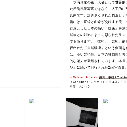
ープ写真家の第一人者として世界的
た所謂風景写真ではなく、人工的に
真家です。計算尽くされた構造と丁
備には、直線と曲線が交錯する美、
背景とした日本の高い「技術」を象
然物との対比によって彩られたラン
でもあります。「技術」「芸術」的
行われた「自然破壊」という側面を
は、高い芸術性、日本の独自性と共
的な魅力が凝縮されています。本書は
型』に続いて刊行された2nd写真集
＜Related Artists＞
柴田 敏雄 / Toshio 
＜Condition＞ ジャケット：少ヨゴレ・
本体：天少ヤケ