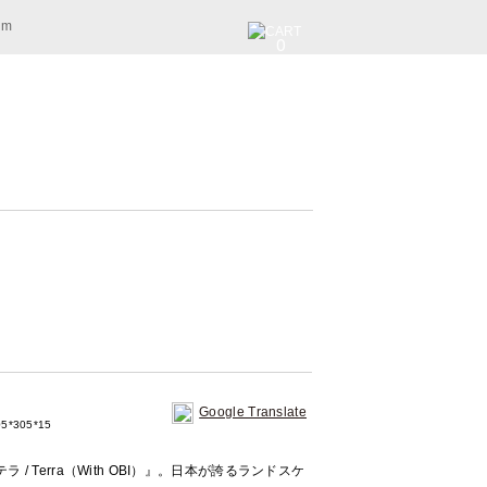
am
0
Google Translate
5*305*15
 Terra（With OBI）』。日本が誇るランドスケ