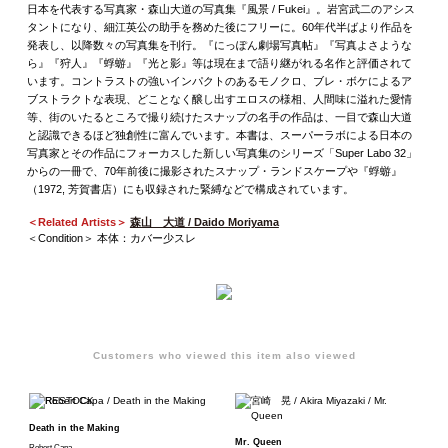
日本を代表する写真家・森山大道の写真集『風景 / Fukei』。岩宮武二のアシス
タントになり、細江英公の助手を務めた後にフリーに。60年代半ばより作品を
発表し、以降数々の写真集を刊行。『にっぽん劇場写真帖』『写真よさような
ら』『狩人』『蜉蝣』『光と影』等は現在まで語り継がれる名作と評価されて
います。コントラストの強いインパクトのあるモノクロ、ブレ・ボケによるア
ブストラクトな表現、どことなく醸し出すエロスの様相、人間味に溢れた愛情
等、街のいたるところで撮り続けたスナップの名手の作品は、一目で森山大道
と認識できるほど独創性に富んでいます。本書は、スーパーラボによる日本の
写真家とその作品にフォーカスした新しい写真集のシリーズ「Super Labo 32」
からの一冊で、70年前後に撮影されたスナップ・ランドスケープや『蜉蝣』
（1972, 芳賀書店）にも収録された緊縛などで構成されています。
＜Related Artists＞
森山 大道 / Daido Moriyama
＜Condition＞ 本体：カバー少スレ
Customers who viewed this item also viewed
Death in the Making
Mr. Queen
Robert Capa