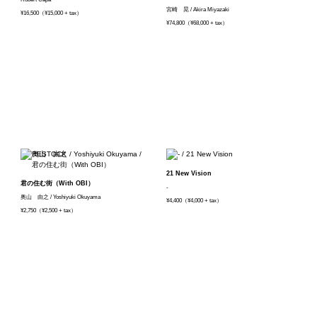
宮崎 晃 / Akira Miyazaki
¥16,500（¥15,000 + tax）
¥74,800（¥68,000 + tax）
21 New Vision
君の住む街（With OBI）
-
奥山 由之 / Yoshiyuki Okuyama
¥4,400（¥4,000 + tax）
¥2,750（¥2,500 + tax）