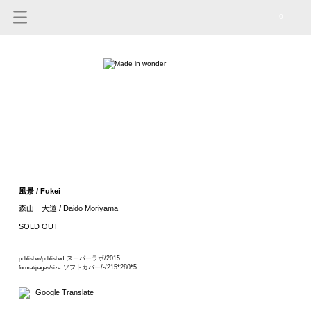
0
風景 / Fukei
森山 大道 / Daido Moriyama
SOLD OUT
スーパーラボ/2015
publisher/published:
ソフトカバー/-/215*280*5
format/pages/size:
Google Translate