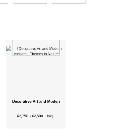
1 - 2007（Softcover）
Decorative Art and Modern Interiors Themes in Nature
-
¥2,750（¥2,500 + tax）