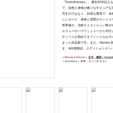
『Scandinavian』。過去30
で、自然と身体が織りなすピュアな
写すのではなく、自然な環境で、自
しいヌード、身体と背景のランドス
世界観が、北欧テイストらしい軽や
ルウェーのパブリッシャーから刊行
ディーニが初めてオフィシャルなサ
まった作品群です。また、Stanley 
す。460部限定。エディションナン
＜Related Artists＞
立木 義浩 / Yoshihi
＜Condition＞ 本体：カバー少ヨゴレ