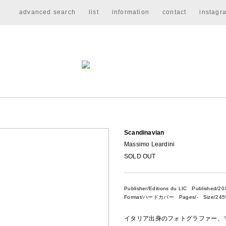
advanced search
list
information
contact
instagr
Scandinavian
Massimo Leardini
SOLD OUT
Publisher/Editions du LIC
Published/20
Format/ハードカバー Pages/- Size/245*
イタリア出身のフォトグラファー、