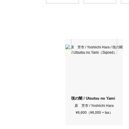
現の闇 / Utsutsu no Yami（Sign
原 芳市 / Yoshiichi Hara
¥6,600（¥6,000 + tax）