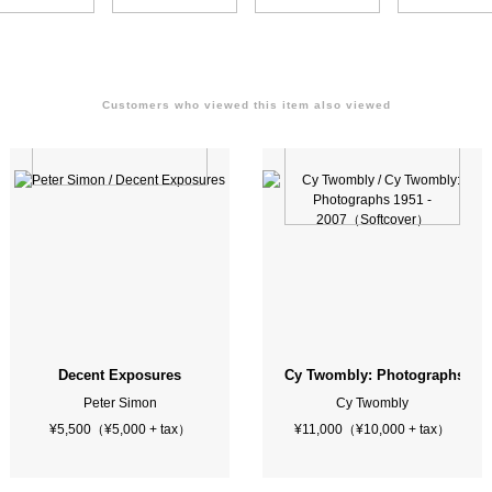
Customers who viewed this item also viewed
ed）
Decent Exposures
Cy Twombly: Photographs 195
Peter Simon
Cy Twombly
¥5,500（¥5,000 + tax）
¥11,000（¥10,000 + tax）