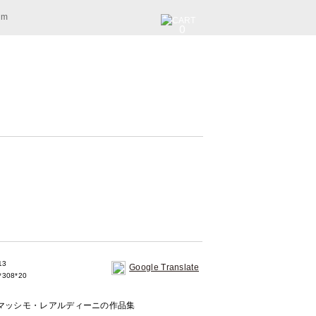
am
0
13
Google Translate
308*20
マッシモ・レアルディーニの作品集