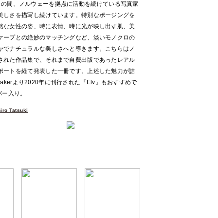
年以上もの間、ノルウェーを拠点に活動を続けている写真家
美しさを描写し続けています。特別なポージングを
然な女性の姿、時に表情、時に光が映し出す肌、美
ケープとの絶妙のマッチングなど、淡いモノクロの
かでナチュラルな美しさへと導きます。こちらはノ
された作品集で、それまで自費出版であったレアル
ポートを経て発表した一冊です。上述した魅力が詰
Bakerより2020年に刊行された『Elv』もおすすめで
バー入り。
ro Tatsuki