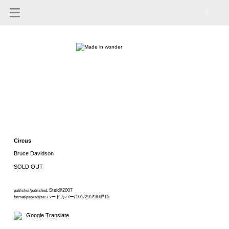
0
Circus
Bruce Davidson
SOLD OUT
Steidl/2007
publisher/published:
ハードカバー/101/295*303*15
format/pages/size:
Google Translate