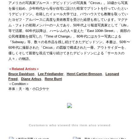
アメリカの写真家ブルース・デビッドソンの写真集『Circus』。10歳から写真
を撮り始め、少年時代から母が自宅に設けた暗室でプリントを行っていたとい
うデビッドソン。在籍したイェール大学では、バウハウスでも教鞭を取ってい
たヨゼフ・アルバースに高度な美術教育を受けた経歴も有しています。マグナ
ム・フォトの初期メンバーの一人であり、50年代より報道写真家として「Life」
等で活躍、60年代以降は、ハーレムの人々捉えた「East 100th Street」、南部の
公民権運動を描写した『Time of Change』、80年代にはカラー写真による
『Subway』等、数々の名作品を残し続けてきたデビッドソン。本書は、50年〜
60年代に撮影された「Circus」の図版で構成された一冊。アウトサイダーを、
優しくそして親密な視点で撮り続けてきたデビッドソンによる「サーカスの
人々」の物語。
＜Related Artists＞
Bruce Davidson
、
Lee Friedlander
、
Henri Cartier-Bresson
、
Leonard
Freed
、
Diane Arbus
、
Rene Burri
＜Condition＞
本体：天・地・小口少ヤケ
Customers who viewed this item also viewed