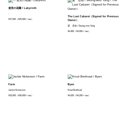
迷宮の花園 / Labyrinth
-
The Last Cabaret（Signed for Previous
¥27,500（¥25,000 + tax）
Owner）
梁 丞佑 / Seung-woo Yang
¥4,400（¥4,000 + tax）
Farm
Byen
Jackie Nickerson
Knud Brethvad
¥33,000（¥30,000 + tax）
¥4,620（¥4,200 + tax）