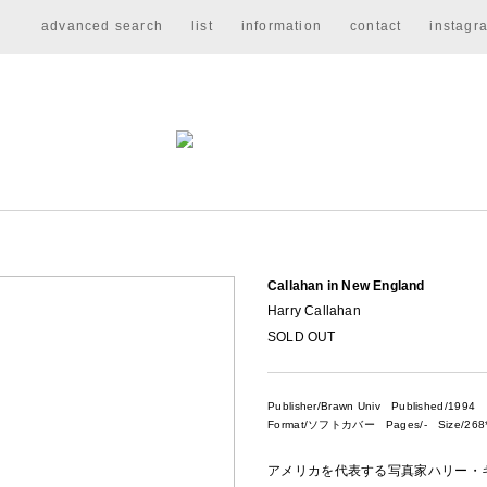
advanced search
list
information
contact
instagr
Callahan in New England
Harry Callahan
SOLD OUT
Publisher/Brawn Univ
Published/1994
Format/ソフトカバー Pages/- Size/268*
アメリカを代表する写真家ハリー・キャラ