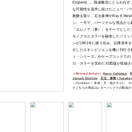
England」。既成概念にとらわ
な可能性を追求し続けたニュー・バ
教鞭を取り、石元泰博やRay K Me
ン。一方で、パーソナルな視点から
「エレノア（妻）」をテーマとした
モノクロとカラーを駆使したソリッ
ンが1961年に移り住み、以降長年
介したエキシビジョンを機に刊行さ
ィ・シリーズ」やケープコッドでの
ロ・カラーを含めた32図版が収録さ
＜Related Artists＞
Harry Callahan
、
R
Joseph Sterling
、
石元 泰博 / Yasuhiro
＜Condition＞ 本体：天・地少ヨゴレ、
※こちらの商品はレターパックでの配送が