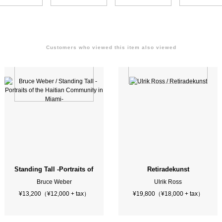
Customers who viewed this item also viewed
Standing Tall -Portraits of the Haitian Community in Miami-
Retiradekunst
Bruce Weber
Ulrik Ross
¥13,200（¥12,000 + tax）
¥19,800（¥18,000 + tax）