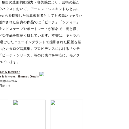
れず、独自の造形的把握力・審美眼により、芸術の新た
ウハウスにおいて、アーロン・シスキンドらと共に
tzkerらを指導した写真教育者としても名高いキャラハ
創作された自身の作品では「ビーチ」「シティー」
ランドスケープやポートレートが有名で、光と影、
ドな作品を数多く残しています。本書は、キャラハ
を過ごしたニューイングランドで撮影された図版を紹
れたカタログ写真集。プロビデンスにおける「シテ
「ビーチ・シリーズ」等の代表作を中心に、モノク
れています。
ay K Metzker
 Ishimoto
、
Emmet Gowin
その他経年並み
可能です