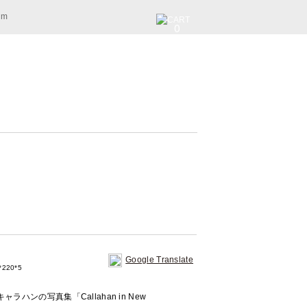
am
0
Google Translate
220*5
ハンの写真集「Callahan in New