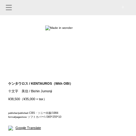
0
ケンタウロス / KENTAUROS（With OBI）
十文字 美信 / Bishin Jumonji
¥38,500（¥35,000 + tax）
CBS・ソニー出版/1984
publisher/published:
ソフトカバー/-/365*255*10
format/pages/size:
Google Translate