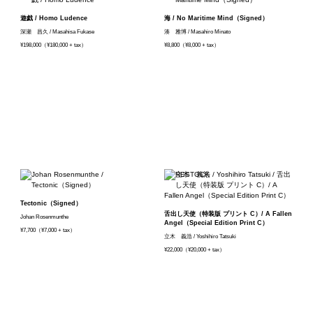
遊戯 / Homo Ludence
海 / No Maritime Mind（Signed）
深瀬 昌久 / Masahisa Fukase
湊 雅博 / Masahiro Minato
¥198,000（¥180,000 + tax）
¥8,800（¥8,000 + tax）
Tectonic（Signed）
舌出し天使（特装版 プリント C）/ A Fallen
Johan Rosenmunthe
Angel（Special Edition Print C）
¥7,700（¥7,000 + tax）
立木 義浩 / Yoshihiro Tatsuki
¥22,000（¥20,000 + tax）