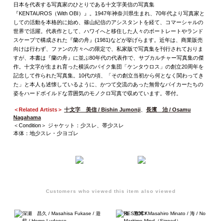
日本を代表する写真家のひとりである十文字美信の写真集
『KENTAUROS（With OBI）』。1947年神奈川県生まれ、70年代より写真家と
しての活動を本格的に始め、篠山紀信のアシスタントを経て、コマーシャルの
世界で活躍。代表作として、ハワイへと移住した人々のポートレートやランド
スケープで構成された『蘭の舟』(1981)などが挙げらます。近年は、商業販売
向けは行わず、ファンの方々への限定で、私家版で写真集を刊行されておりま
すが、本書は『蘭の舟』に並ぶ80年代の代表作で、サブカルチャー写真集の傑
作。十文字が生まれ育った横浜のバイク集団「ケンタウロス」の創立20周年を
記念して作られた写真集。10代の頃、「その創立当初から何となく関わってき
た」と本人も述懐しているように、かつて交流のあった無骨なバイカーたちの
姿をハードボイルドな雰囲気のモノクロ写真で収めています。帯付。
＜Related Artists＞
十文字 美信 / Bishin Jumonji
、
長濱 治 / Osamu
Nagahama
＜Condition＞ ジャケット：少スレ、帯少スレ
本体：地少スレ・少ヨゴレ
Customers who viewed this item also viewed