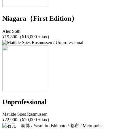
Niagara（First Edition）
Alec Soth
¥19,800（¥18,000 + tax）
Unprofessional
Matilde Søes Rasmussen
¥22,000（¥20,000 + tax）