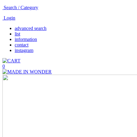
Search / Category
Login
advanced search
list
information
contact
instagram
0