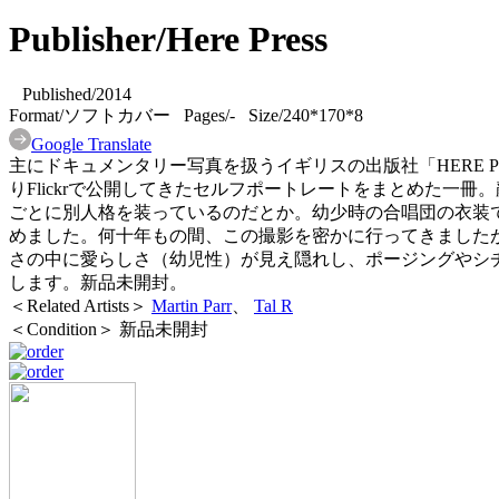
Publisher/Here Press
Published/2014
Format/ソフトカバー Pages/- Size/240*170*8
Google Translate
主にドキュメンタリー写真を扱うイギリスの出版社「HERE PR
りFlickrで公開してきたセルフポートレートをまとめた
ごとに別人格を装っているのだとか。幼少時の合唱団の衣装
めました。何十年もの間、この撮影を密かに行ってきましたが
さの中に愛らしさ（幼児性）が見え隠れし、ポージングやシ
します。新品未開封。
＜Related Artists＞
Martin Parr
、
Tal R
＜Condition＞ 新品未開封