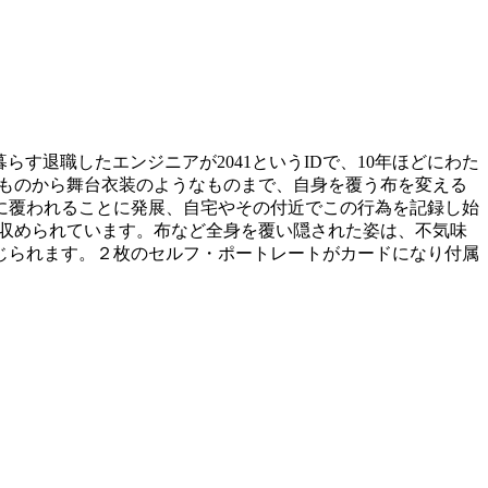
暮らす退職したエンジニアが2041というIDで、10年ほどにわた
的なものから舞台衣装のようなものまで、自身を覆う布を変える
に覆われることに発展、自宅やその付近でこの行為を記録し始
真が収められています。布など全身を覆い隠された姿は、不気味
じられます。２枚のセルフ・ポートレートがカードになり付属