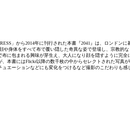
ESS」から2014年に刊行された本書『2041』は、ロンドンに
一冊。顔や身体をすべて布で覆い隠した奇異な姿で登場し、宗教
で布に包まれる興味が芽生え、大人になり顔を隠すように完全
、本書にはFlickr以降の数千枚の中からセレクトされた写
チュエーションなどにも変化をつけるなど撮影のこだわりも感