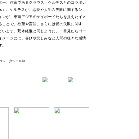
ター、作家であるクラウス・ケルテスとのコラボレ
umbers』。ケルテスが、恋愛や人生の失敗に関するショ
ィンが、東南アジアのゲイボーイたちを捉えたイメ
ることで、欲望や言語、さらには愛の失敗に関す
ています。荒木経惟と同じように、一目見たらゴー
イメージには、喜びや悲しみなど人間の様々な感情
す。
少ヨゴレ・少シール跡