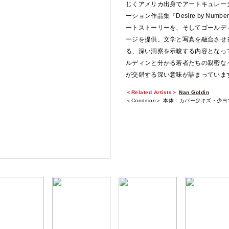
じくアメリカ出身でアートキュレー
ーション作品集『Desire by N
ートストーリーを、そしてゴールデ
ージを提供。文学と写真を融合させ
る、深い洞察を示唆する内容となっ
ルディンと分かる若者たちの親密な
が交錯する深い意味が詰まっていま
＜Related Artists＞
Nan Goldin
＜Condition＞ 本体：カバー少キズ・