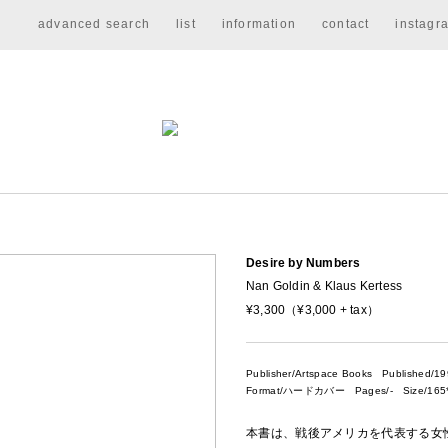
advanced search
list
information
contact
instagr
Desire by Numbers
Nan Goldin & Klaus Kertess
¥3,300（¥3,000 + tax）
Publisher/Artspace Books
Published/19
Format/ハードカバー Pages/- Size/165*
本書は、戦後アメリカを代表する女