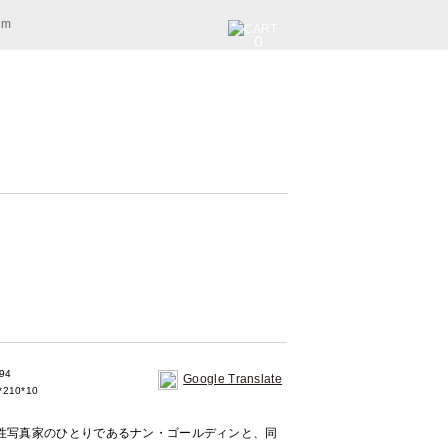
am
0
94
Google Translate
210*10
性写真家のひとりであるナン・ゴールディンと、同