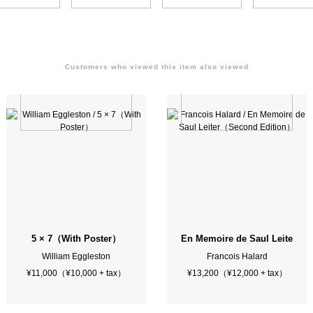
Customers who viewed this item also viewed
OBI）
5 × 7（With Poster）
En Memoire de Saul Leiter（S
William Eggleston
Francois Halard
¥11,000（¥10,000 + tax）
¥13,200（¥12,000 + tax）