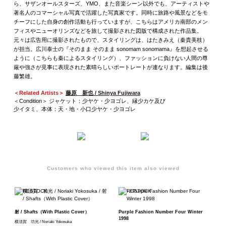
ら、サザンオールスターズ、YMO、また音楽シーン以外でも、アーティストや
著名人のコマーシャル写真で活躍した写真家です。同時に旅路や風景などをモ
チーフにした自身の創作活動も行っていますが、こちらはアメリカ南部のメン
フィスやニューオリンズなどを旅して撮影された図版で構成された作品集。
元々は広告用に撮影されたもので、スタイリングは、はたきみえ（秦貴美枝）
が担当。広川泰士の『そのまま そのまま sonomam sonomama』を想起させる
ように（こちらも秦によるスタイリング）、ファッションに負けない人間の尊
厳や強さが見事に表現された素晴らしいポートレートが連なります。編集は後
藤繁雄。
＜Related Artists＞
藤原 新也 / Shinya Fujiwara
＜Condition＞ ジャケット：少ヤケ・少ヨゴレ、縁少カケ及び
少イタミ、本体：天・地・小口少ヤケ・少ヨゴレ
Customers who viewed this item also viewed
射 / Shafts（With Plastic Cover）
Purple Fashion Number Four Winter
1998
横須賀 功光 / Noriaki Yokosuka