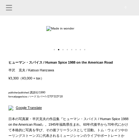
0
ヒューマン・スパイス / Human Spice 1988 on the American Road
半沢 克夫 / Katsuo Hanzawa
¥3,300（¥3,000 + tax）
講談社/1990
publisher/published:
ハードカバー/-/270*315*18
format/pages/size:
Google Translate
日本の写真家・半沢克夫の作品集『ヒューマン・スパイス / Human Spice 1988
on the American Road』。1945年福島県生まれ、60年代後半から70年代にかけ
て本格的に写真を学び、その後フリーランスとして活動。トム・ウェイツやロ
ーリングストーンズに代表されるミュージシャンのライブやポートレートか