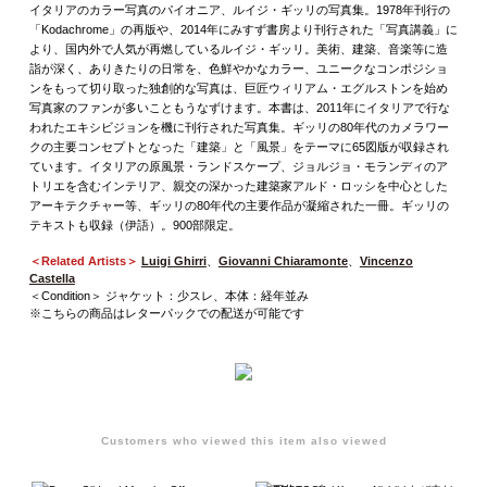
イタリアのカラー写真のパイオニア、ルイジ・ギッリの写真集。1978年刊行の
「Kodachrome」の再版や、2014年にみすず書房より刊行された「写真講義」に
より、国内外で人気が再燃しているルイジ・ギッリ。美術、建築、音楽等に造
詣が深く、ありきたりの日常を、色鮮やかなカラー、ユニークなコンポジショ
ンをもって切り取った独創的な写真は、巨匠ウィリアム・エグルストンを始め
写真家のファンが多いこともうなずけます。本書は、2011年にイタリアで行な
われたエキシビジョンを機に刊行された写真集。ギッリの80年代のカメラワー
クの主要コンセプトとなった「建築」と「風景」をテーマに65図版が収録され
ています。イタリアの原風景・ランドスケープ、ジョルジョ・モランディのア
トリエを含むインテリア、親交の深かった建築家アルド・ロッシを中心とした
アーキテクチャー等、ギッリの80年代の主要作品が凝縮された一冊。ギッリの
テキストも収録（伊語）。900部限定。
＜Related Artists＞
Luigi Ghirri
、
Giovanni Chiaramonte
、
Vincenzo
Castella
＜Condition＞ ジャケット：少スレ、本体：経年並み
※こちらの商品はレターパックでの配送が可能です
Customers who viewed this item also viewed