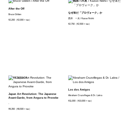
After the Off
なぜ未だ「プロヴォーク」か
Bruce Gilden
西井 一夫 / Kazuo Nishii
¥2,200（¥2,000 + tax）
¥2,750（¥2,500 + tax）
Los dos Amigos
Japan Art Revolution: The Japanese
Abraham Cruzvillegas & Dr. Lakra
Avant-Garde, from Angura to Provoke
¥11,000（¥10,000 + tax）
-
¥9,350（¥8,500 + tax）