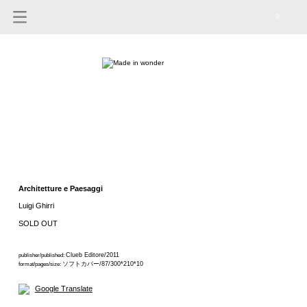
0
Architetture e Paesaggi
Luigi Ghirri
SOLD OUT
Clueb Editore/2011
publisher/published:
ソフトカバー/87/300*210*10
format/pages/size:
Google Translate