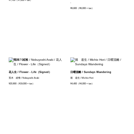
¥7,700（¥7,000 + tax）
-
¥6,600（¥6,000 + tax）
花人生 / Flower - Life（Signed）
日曜流離 / Sundays Wandering
荒木 経惟 / Nobuyoshi Araki
堀 道生 / Michio Hori
¥20,900（¥19,000 + tax）
¥4,400（¥4,000 + tax）