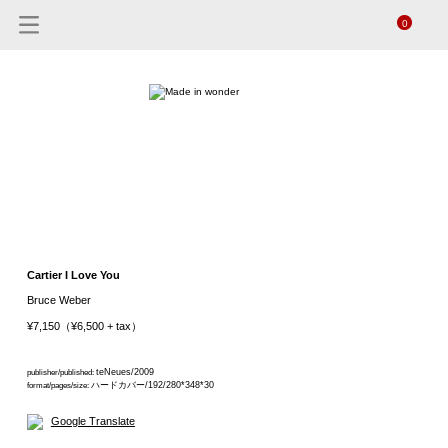
0
Cartier I Love You
Bruce Weber
¥7,150（¥6,500 + tax）
teNeues/2009
publisher/published:
ハードカバー/192/280*348*30
format/pages/size:
Google Translate