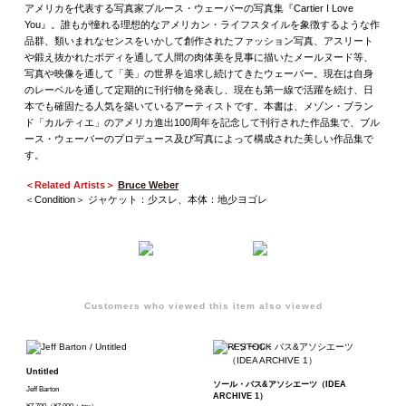
アメリカを代表する写真家ブルース・ウェーバーの写真集『Cartier I Love
You』。誰もが憧れる理想的なアメリカン・ライフスタイルを象徴するような作
品群、類いまれなセンスをいかして創作されたファッション写真、アスリート
や鍛え抜かれたボディを通して人間の肉体美を見事に描いたメールヌード等、
写真や映像を通して「美」の世界を追求し続けてきたウェーバー。現在は自身
のレーベルを通して定期的に刊行物を発表し、現在も第一線で活躍を続け、日
本でも確固たる人気を築いているアーティストです。本書は、メゾン・ブラン
ド「カルティエ」のアメリカ進出100周年を記念して刊行された作品集で、ブル
ース・ウェーバーのプロデュース及び写真によって構成された美しい作品集で
す。
＜Related Artists＞
Bruce Weber
＜Condition＞ ジャケット：少スレ、本体：地少ヨゴレ
Customers who viewed this item also viewed
Untitled
ソール・バス&アソシエーツ（IDEA
Jeff Barton
ARCHIVE 1）