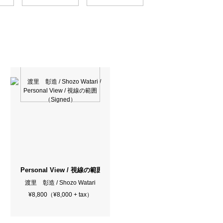
per Photo Magazine All 63 Issues + 2 Special Issues Set
Personal View / 視線の範囲（Signed）
渡里 彰造 / Shozo Watari
¥8,800（¥8,000 + tax）