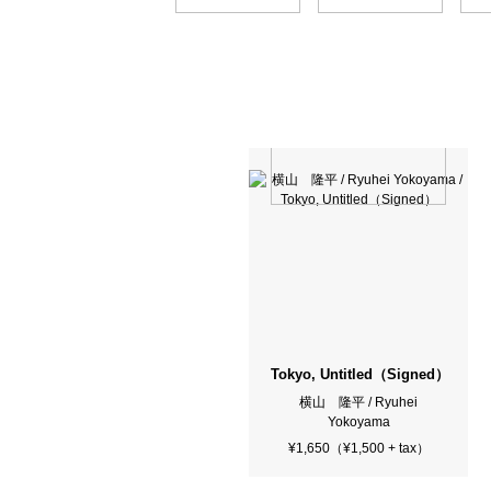
Tokyo, Untitled（Signed）
横山 隆平 / Ryuhei
Yokoyama
¥1,650（¥1,500 + tax）