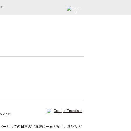
am
0
Google Translate
225*13
メンバーとしての日本の写真界に一石を投じ、新宿など