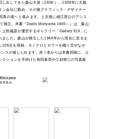
出してきた森山大道（1938-）。1938年に大阪
イン会社に勤め、その後グラフィック・デザイナー
ら写真の道へと進みます。上京後に細江英公のアシス
立。本書『Daido Moriyama 1965～』は、森山
田義彦が運営するギャラリー「Gallery 916」に
ました。森山が独立した1964年から現在に至るま
た106点を収録。モノクロとカラーを織り交ぜなが
なセンスが感じられます。赤々舎からは本書同様に、上
レクションを手掛けた有田泰而や三好耕三の写真集
Moriyama
：経年並み