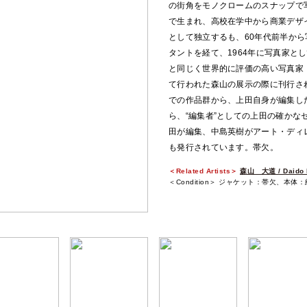
の街角をモノクロームのスナップで写し
で生まれ、高校在学中から商業デザ
として独立するも、60年代前半か
タントを経て、1964年に写真家として独
と同じく世界的に評価の高い写真家・上
て行われた森山の展示の際に刊行され
での作品群から、上田自身が編集し
ら、“編集者”としての上田の確か
田が編集、中島英樹がアート・ディ
も発行されています。帯欠。
＜Related Artists＞
森山 大道 / Daido 
＜Condition＞ ジャケット：帯欠、本体