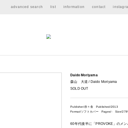
advanced search
list
information
contact
instagr
Daido Moriyama
森山 大道 / Daido Moriyama
SOLD OUT
Publisher/赤々舎
Published/2013
Format/ソフトカバー Pages/- Size/278*
60年代後半に「PROVOKE」の