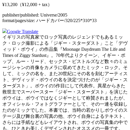
¥13,200（¥12,000 + tax）
publisher/published:
Universe/2005
format/pages/size:
ハードカバー/320/225*310*33
Google Translate
イギリスの写真家でロック写真のレジェンドでもあるミッ
ク・ロック撮影による「ジギー・スターダスト」こと「デヴ
ィッド・ボウイ」の作品集『Moonage Daydream The Life and
Times of Ziggy Stardust』。70年代よりクイーン、イギー・ポ
ップ、ルー・リード、セックス・ピストルズなど数々のミュ
ージシャンの肖像をカメラに収めてきたミック・ロック。そ
して、ミックの名を、また20世紀にその名を刻むアーティス
ト、デヴィッド・ボウイの名を決定づけたのが「ジギー・ス
ターダスト」。ボウイの5作目にして代表作。異星からきた
救世主でスーパースター「ジギー・スターダスト」を演じた
ボウイは、ボウイではなくジギーとして称賛されましたが、
オフィシャル・フォトグラファーとして、その一連を収録し
たのがミックでした。本書では、当時の若かりしボウイのス
テージ及び舞台裏の写真の他、ボウイ自身によるテキスト、
さらには手紙などもレイアウトされ、ボウイの写真集の中で
も、ひときわ美しくデザインされたオススメの一冊です。