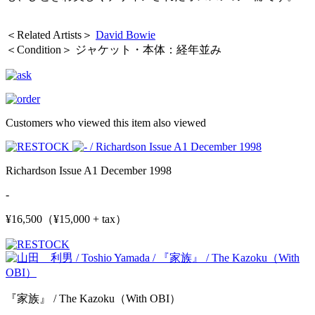
＜Related Artists＞
David Bowie
＜Condition＞ ジャケット・本体：経年並み
Customers who viewed this item also viewed
Richardson Issue A1 December 1998
-
¥16,500（¥15,000 + tax）
『家族』 / The Kazoku（With OBI）