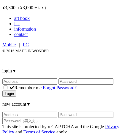
¥3,300（¥3,000 + tax）
art book
list
information
contact
Mobile
｜
PC
© 2016 MADE IN WONDER
login
▼
Remember me
Forgot Password?
Login
new account
▼
This site is protected by reCAPTCHA and the Google
Privacy
Policy
and
Terms of Service
apply.