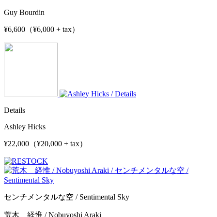
Guy Bourdin
¥6,600（¥6,000 + tax）
Details
Ashley Hicks
¥22,000（¥20,000 + tax）
センチメンタルな空 / Sentimental Sky
荒木 経惟 / Nobuyoshi Araki