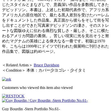
じたスタイルとまなざしで、意義深い作品を多数残してきた
デビッドソン。本書は、上述した初期代表作で、アフリカ系
アメリカ人の居住地区で、最たる黒人差別を受けたハーレム
をドキュメントした作品集。真正面から彼らをそして街を写
し出すことができた写真家デビッドソンの凄さ、そのストレ
ートな図版ゆえに伝わる痛烈な貧しさ・厳しさ、そこに横た
わるアメリカ問題の裏側。。苦しい現実に光を見出そうと努
めたマグナムの英雄による偉大なる一冊です。初版は1970
年、こちらは1999年にドイツで行われた個展時に刊行された
作品集で、図版は約40ページ。
＜Related Artists＞
Bruce Davidson
＜Condition＞ 本体：カバー少ヨゴレ・少イタミ
Customers who viewed this item also viewed
Guy Bourdin -Stern Portfolio No.61-