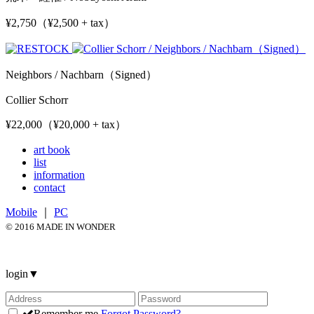
¥2,750（¥2,500 + tax）
Neighbors / Nachbarn（Signed）
Collier Schorr
¥22,000（¥20,000 + tax）
art book
list
information
contact
Mobile
｜
PC
© 2016 MADE IN WONDER
login
▼
Remember me
Forgot Password?