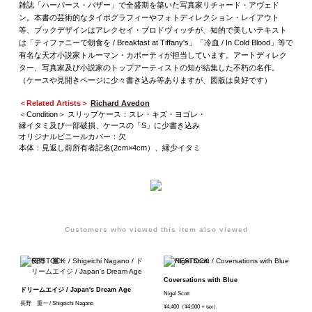
雑誌「ハーパース・バザー」で全盛期を築いた写真家リチャード・アヴェド
ン。本書の芸術的なタイポグラフィーやフォトディレクション・レイアウト
等、ブックデザインはアレクセイ・ブロドヴィッチが、知的で美しいテキスト
は「ティファニーで朝食を / Breakfast at Tiffany's」「冷血 / In Cold Blood」等で
有名な天才小説家トルーマン・カポーティが担当しています。アートディレク
ター、写真家及び小説家のトップアーティストの知が結集した不朽の名作。
（ケースや見開きページに少々書き込み等ありますが、図版は良好です）
＜Related Artists＞
Richard Avedon
＜Condition＞ スリップケース：スレ・キズ・ヨゴレ・
縁イタミ及び一部破損、ケースの「S」に少書き込み
オリジナルビニールカバー：欠
本体：見返し前所有者記名(2cm×4cm）、縁少イタミ
Customers who viewed this item also viewed
Coversations with Blue
ドリームエイジ / Japan's Dream Age
Nigel Scott
長野 重一 / Shigeichi Nagano
¥4,400（¥4,000 + tax）