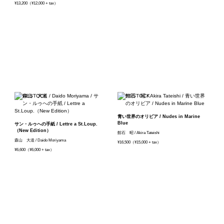
¥13,200（¥12,000 + tax）
青い世界のオリビア / Nudes in Marine
Blue
サン・ルゥへの手紙 / Lettre a St.Loup.
（New Edition）
館石 昭 / Akira Tateishi
森山 大道 / Daido Moriyama
¥16,500（¥15,000 + tax）
¥6,600（¥6,000 + tax）