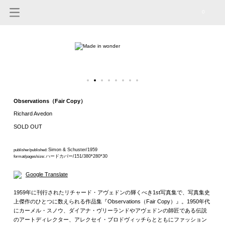
0
Observations（Fair Copy）
Richard Avedon
SOLD OUT
Simon & Schuster/1959
publisher/published:
ハードカバー/151/380*280*30
format/pages/size:
Google Translate
1959年に刊行されたリチャード・アヴェドンの輝くべき1st写真集で、写真集史
上傑作のひとつに数えられる作品集『Observations（Fair Copy）』。1950年代
にカーメル・スノウ、ダイアナ・ヴリーランドやアヴェドンの師匠である伝説
のアートディレクター、アレクセイ・ブロドヴィッチらとともにファッション