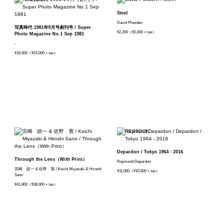
Steel
David Plowden
写真時代 1981年9月号創刊号 / Super
¥2,200（¥2,000 + tax）
Photo Magazine No.1 Sep 1981
-
¥16,500（¥15,000 + tax）
Depardon / Tokyo 1964 - 2016
Through the Lens（With Print）
Raymond Depardon
宮崎 皓一 & 佐野 寛 / Koichi Miyazaki & Hiroshi
¥11,000（¥10,000 + tax）
Sano
¥41,800（¥38,000 + tax）