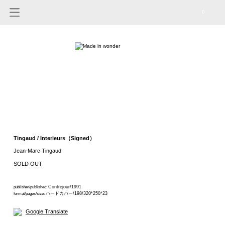
0
Tingaud / Interieurs（Signed）
Jean-Marc Tingaud
SOLD OUT
Contrejour/1991
publisher/published:
ハードカバー/198/320*250*23
format/pages/size:
Google Translate