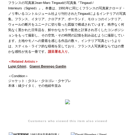
フランスの写真家Jean-Marc Tingaudの写真集『Tingaud /
Interieurs（Signed）』。本書は、1991年に同じくフランスの写真家クロード・
ノリ率いるコントルジュール社より刊行されたTingaudによるインテリアの写真
集。フランス、イタリア、クロアチア、ポーランド、モロッコのインテリア、
ウォールの断片をユニークに切り取った図版で構成されています。秩序なく何
気なく置かれた日常品を、鮮やかなカラー配色と計算され尽くしたコンポジシ
ョンをもって撮影し、その空気・その時間の記憶を刻み込むように撮影してい
ます。土地やモノへの愛着を感じる作品の数々。インテリア写真というより
は、スティル・ライフ的な様相を呈しており、フランス人写真家ならではの豊
かな感性が光る一冊です。
謹呈署名入り
。
＜Related Artists＞
Luigi Ghirri
、
Gianni Berengo Gardin
＜Condition＞
ジャケット：少スレ・少ヨゴレ・少ヤブレ
本体：縁少イタミ、その他経年並み
Customers who viewed this item also viewed