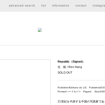
advanced search
list
information
contact
instagr
Republic（Signed）
任 航 / Ren Hang
SOLD OUT
Publisher/Editions du LIC
Published/20
Format/ハードカバー Pages/- Size/300*
21世紀を代表する中国の写真家であっ