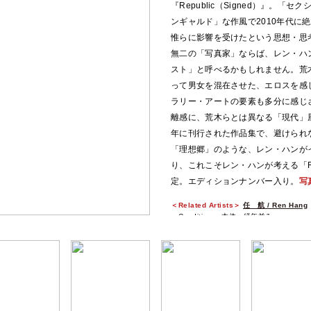
『Republic（Signed）』。
ンギャルド」な作風で2010年代に
惟らに影響を受けたという思想・思
無二の「写真家」ならば、レン・ハ
スト」と呼べるかもしれません。荒
って男女を混在させた、エロスを感
ラリー・アートの要素も多分に感じ
離感に、荒木らとは異なる「現代」風
年に刊行された作品集で、避けられ
「理想郷」のような、レン・ハンが
り、これこそレン・ハンが考える「Re
定。エディションナンバー入り。
写
＜Related Artists＞
任 航 / Ren Hang
＜Condition＞ 本体：経年並み