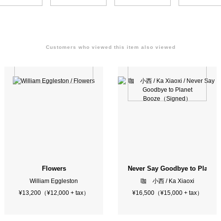
Customers who viewed this item also viewed
Flowers
Never Say Goodbye to Plane
William Eggleston
咖 小西 / Ka Xiaoxi
¥13,200（¥12,000 + tax）
¥16,500（¥15,000 + tax）