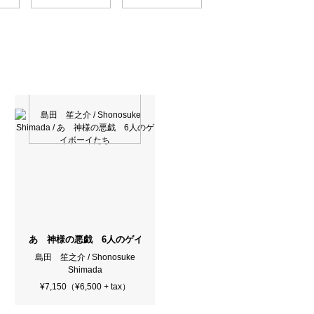
t Booze（Signed）
あゝ神様の悪戯 6人のゲイボーイたち
島田 笙之介 / Shonosuke
Shimada
¥7,150（¥6,500 + tax）