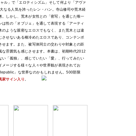
「セクシャル」で「エロティシズム」そして何より「アヴァ
絶大なる人気を誇ったレン・ハン。寺山修司や荒木経
考。しかし、荒木が女性との「密写」を通じた唯一
ンは性の「オブジェ」を通して表現する「アーティ
木のような親密なエロスでもなく、また荒木とは違
じさせないある種冷めたエロスであり、コンテンポ
させます。また、被写体同士の交わりや対象との距
な雰囲気も感じさせます。本書は、初期時代2012
ない「孤独」、感じていたい「愛」、行ってみたい
イメージする様々な人々や世界観が表現されてお
public」な世界なのかもしれません。500部限
真家サイン入り
。