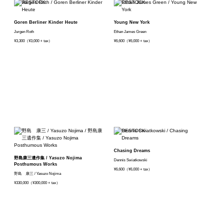
Goren Berliner Kinder Heute
Young New York
Jurgen Roth
Ethan James Green
¥3,300（¥3,000 + tax）
¥6,600（¥6,000 + tax）
Chasing Dreams
野島康三遺作集 / Yasuzo Nojima
Dennis Swiatkowski
Posthumous Works
¥6,600（¥6,000 + tax）
野島 康三 / Yasuzo Nojima
¥330,000（¥300,000 + tax）