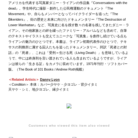
アメリカを代表する写真家ダニー・ライアンの作品集『Conversations with the
dead』。学生時代に撮影・創作した公民権運動のドキュメント『The
Movement』や、自らもメンバーとなってバイクライダーを追った『The
Bikeriders』、街の歴史と未来に向けたドキュメンタリー『The Destruction of
Lower Manhattan』など、写真史に名を残す数々の名著を残してきたダニー・ラ
イアン。その他家族との絆を綴ったファミリー・アルバムなども含めて、自筆
のテキストやイラストも交えてユニークな「写真集」を創作し続けている点も
ライアンの魅力のひとつです。本書は、ライアン初期代表作のひとつで、テキ
サスの刑務所に属する囚人たちを追ったドキュメンタリー。邦訳「死者との対
話」の「死者」、これは「受刑＝生ける死（Living Death）」を意味しているよ
うで、中には終身刑を言い渡されている人も含まれているようですが、ライア
ンは彼らの「生きる証」をカメラに収めています。1971年刊行・ソフトカバー
版。（The Book of 101 Books / Andrew Roth掲載）
＜Related Artists＞
Danny Lyon
＜Condition＞ 本体：カバー少ヤケ・少ヨゴレ・背少イタミ
天ヤケ・シミ、地少ヨゴレ、縁少イタミ
Customers who viewed this item also viewed