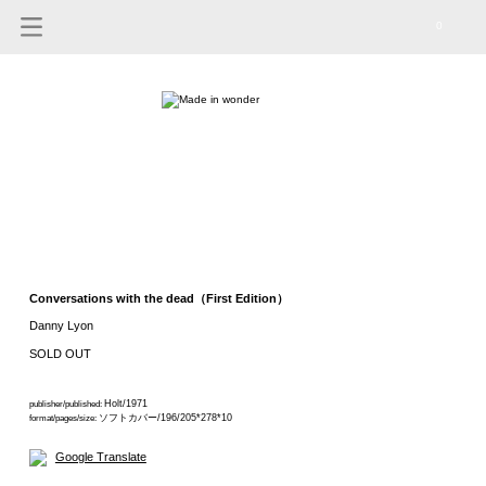
0
Conversations with the dead（First Edition）
Danny Lyon
SOLD OUT
Holt/1971
publisher/published:
ソフトカバー/196/205*278*10
format/pages/size:
Google Translate