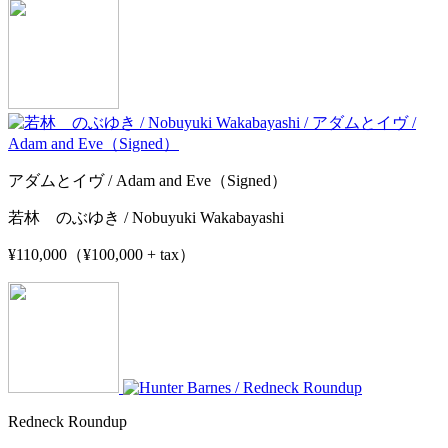
アダムとイヴ / Adam and Eve（Signed）
若林 のぶゆき / Nobuyuki Wakabayashi
¥110,000（¥100,000 + tax）
Redneck Roundup