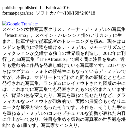
publisher/published:
La Fabrica/2016
format/pages/size:
ソフトカバー/180/168*240*18
Google Translate
スペインの女性写真家クリスティーナ・デ・ミデルの写真集
『Muchismo』。スペイン・バレンシア州のアリカンテに生
まれ、陸軍学校で従軍記者のトレーニングを積み、現在はロ
ンドンを拠点に活躍を続けるデ・ミデル。ジャーナリズムと
フィクションが交錯する独自の世界観を創造し、2012年に刊
行した1st写真集『The Afronauts』で瞬く間に注目を集め、近
年も意欲的に作品を発表し続けている写真家です。2017年か
らはマグナム・フォトの候補生にもなっているデ・ミデルで
すが、本書は、マドリードで行われた同名の展覧会とともに
発行された写真集。ランダムにレイアウトされた図版の中に
は、これまでに写真集でも発表されたものが含まれています
が、背景の色を変えたり、写真を重ねて見せたりなど、グラ
フィカルなレイアウトが印象的で、実際の展覧会もかなりユ
ニークな展示方法であったそうです。本作も、そうした手法
を重ねるデ・ミデルのコンセプチュアルな姿勢が表れた内容
に仕上がっており、注目を集める気鋭の写真家の世界観を堪
能できる1冊です。
写真家サイン入り
。