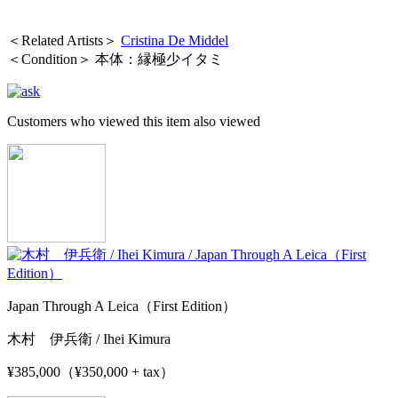
＜Related Artists＞
Cristina De Middel
＜Condition＞ 本体：縁極少イタミ
Customers who viewed this item also viewed
Japan Through A Leica（First Edition）
木村 伊兵衛 / Ihei Kimura
¥385,000（¥350,000 + tax）