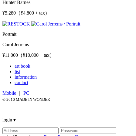
Hunter Barnes
¥5,280（¥4,800 + tax）
Portrait
Carol Jerrems
¥11,000（¥10,000 + tax）
art book
list
information
contact
Mobile
｜
PC
© 2016 MADE IN WONDER
login
▼