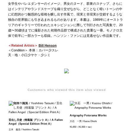
女学生やバレエダンサーのイメージ、男女のヌード、群衆のスナップ、さらに
はインテリアやランドスケープを織り交ぜながら、どことなく暗いトーンの中
に幻想的かつ魅惑的な様相を醸し出す作風で、現実と非現実が交錯するような
独自の世界観にも引き込まれるものがあります。本書は、1989年にオーストラ
リアのギャラリーで行われたエキシビジョンに際して刊行された写真集で、20
歳〜30歳頃までに撮影された初期作品群で構成された貴重な一冊。モノクロ主
体で前半に一部カラーも収録。ヘンソン・ファンには見逃せない作品集です。
＜Related Artists＞
Bill Henson
＜Condition＞ 本体：カバー少スレ
天・地・小口少ヤケ・少シミ
Customers who viewed this item also viewed
Artgraphy Fotorama Works
舌出し天使（特装版 プリント A）/ A Fallen
大石 一男 / Kazou Ohishi
Angel（Special Edition Print A）
¥1,650（¥1,500 + tax）
立木 義浩 / Yoshihiro Tatsuki