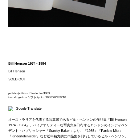
Bill Henson 1974 - 1984
Bill Henson
SOLD OUT
Deutscher/1989
publisher/published:
ソフトカバー/103/220*260*10
format/pages/size:
Google Translate
オーストラリアを代表する写真家であるビル・ヘンソンの作品集『Bill Henson
1974 - 1984』。ハイクオリティーな写真集を刊行するロンドンのインディペン
デント・パブリッシャー「Stanley Baker」より、『1985』『Particle Mist』
『Kindertotenlieder』など近年精力的に作品集を刊行しているビル・ヘンソン。