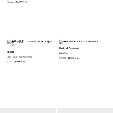
¥22,000（¥20,000 + tax）
Radical Grammar
椿の庭
Batia Suter
上田 義彦 / Yoshihiko Ueda
¥19,800（¥18,000 + tax）
¥3,300（¥3,000 + tax）