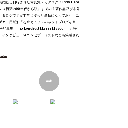
際し刊行された写真集・カタログ『From Here
America』。ソス初期の90年代から現在までの主要作品及び未発
カタログですが非常に凝った装幀になっており、ユ
所々に用紙形式を変えてソスのネットブログを差
he Loneliest Man in Missouri」も添付
。インタビューやコンセプトリストなども掲載され
Parke