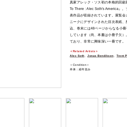
真家アレック・ソス初の本格的回顧展に
To There : Alec Soth's 
表作品が収録されています。展覧会
ニークにデザインされた目次表紙、
込、巻末には48ページからなる小冊子写真集「T
しています（尚、本書は小冊子欠）
ており、非常に興味深い一冊です。
＜Related Artists＞
Alec Soth
、
Jonas Bendiksen
、
Trent 
＜Condition＞
本体：経年並み