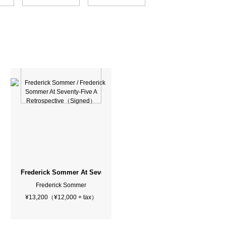
Frederick Sommer At Seventy-Five A Retrospective（Signed）
Frederick Sommer
¥13,200（¥12,000 + tax）