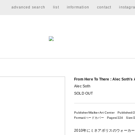
advanced search
list
information
contact
instagr
From Here To There : Alec Soth's
Alec Soth
SOLD OUT
Publisher/Walker Art Center
Published/
Format/ハードカバー Pages/224 Size/2
2010年にミネアポリスのウォーカ