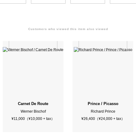
Customers who viewed this item also viewed
Carnet De Route
Prince / Picasso
Werner Bischof
Richard Prince
¥11,000（¥10,000 + tax）
¥26,400（¥24,000 + tax）