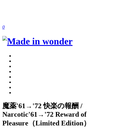
0
魔薬'61→'72 快楽の報酬 /
Narcotic'61→'72 Reward of
Pleasure（Limited Edition）