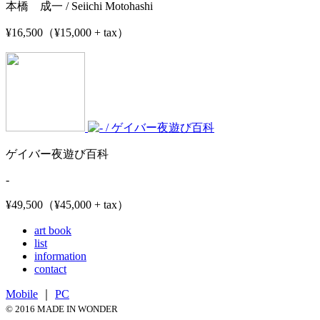
本橋 成一 / Seiichi Motohashi
¥16,500（¥15,000 + tax）
ゲイバー夜遊び百科
-
¥49,500（¥45,000 + tax）
art book
list
information
contact
Mobile
｜
PC
© 2016 MADE IN WONDER