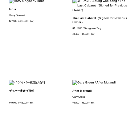
India
Harry Gruyaert
The Last Cabaret（Signed for Previous
¥27,500（¥25,000 + tax）
Owner）
梁 丞佑 / Seung-woo Yang
¥4,400（¥4,000 + tax）
ゲイバー夜遊び百科
After Morandi
-
Gary Green
¥49,500（¥45,000 + tax）
¥5,500（¥5,000 + tax）