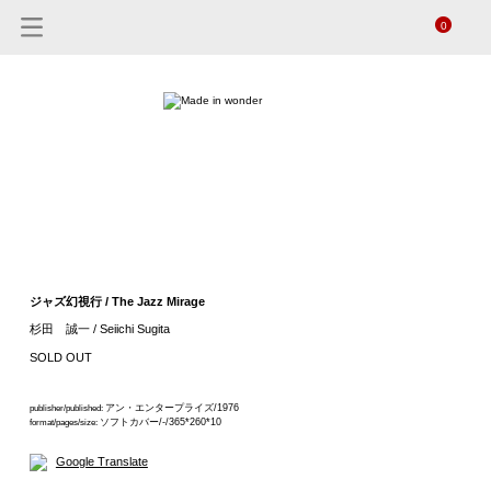
0
ジャズ幻視行 / The Jazz Mirage
杉田 誠一 / Seiichi Sugita
SOLD OUT
アン・エンタープライズ/1976
publisher/published:
ソフトカバー/-/365*260*10
format/pages/size:
Google Translate