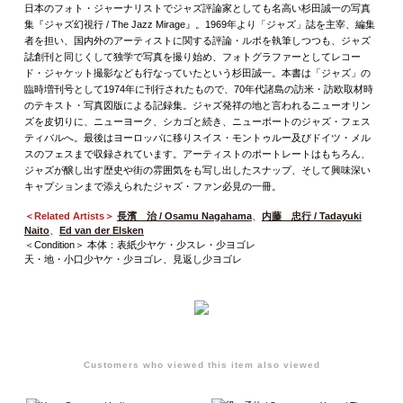
日本のフォト・ジャーナリストでジャズ評論家としても名高い杉田誠一の写真
集『ジャズ幻視行 / The Jazz Mirage』。1969年より「ジャズ」誌を主宰、編集
者を担い、国内外のアーティストに関する評論・ルポを執筆しつつも、ジャズ
誌創刊と同じくして独学で写真を撮り始め、フォトグラファーとしてレコー
ド・ジャケット撮影なども行なっていたという杉田誠一。本書は「ジャズ」の
臨時増刊号として1974年に刊行されたもので、70年代諸島の訪米・訪欧取材時
のテキスト・写真図版による記録集。ジャズ発祥の地と言われるニューオリン
ズを皮切りに、ニューヨーク、シカゴと続き、ニューポートのジャズ・フェス
ティバルへ。最後はヨーロッパに移りスイス・モントゥルー及びドイツ・メル
スのフェスまで収録されています。アーティストのポートレートはもちろん、
ジャズが醸し出す歴史や街の雰囲気をも写し出したスナップ、そして興味深い
キャプションまで添えられたジャズ・ファン必見の一冊。
＜Related Artists＞
長濱 治 / Osamu Nagahama
、
内藤 忠行 / Tadayuki
Naito
、
Ed van der Elsken
＜Condition＞ 本体：表紙少ヤケ・少スレ・少ヨゴレ
天・地・小口少ヤケ・少ヨゴレ、見返し少ヨゴレ
Customers who viewed this item also viewed