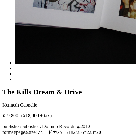
The Kills Dream & Drive
Kenneth Cappello
¥19,800（¥18,000 + tax）
publisher/published:
Domino Recording/2012
format/pages/size:
ハードカバー/182/255*223*20