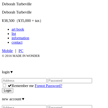
Deborah Turbeville
Deborah Turbeville
¥38,500（¥35,000 + tax）
art book
list
information
contact
Mobile
｜
PC
© 2016 MADE IN WONDER
login
▼
Remember me
Forgot Password?
Login
new account
▼