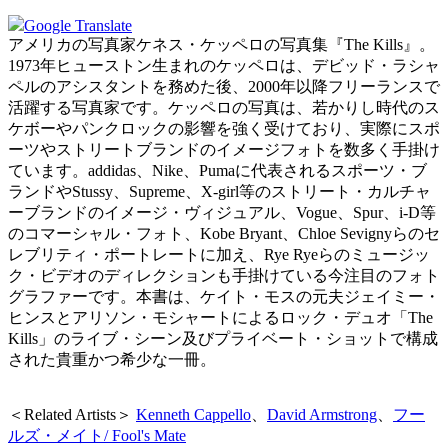
Google Translate
アメリカの写真家ケネス・ケッペロの写真集『The Kills』。
1973年ヒューストン生まれのケッペロは、デビッド・ラシャ
ペルのアシスタントを務めた後、2000年以降フリーランスで
活躍する写真家です。ケッペロの写真は、若かりし時代のス
ケボーやパンクロックの影響を強く受けており、実際にスポ
ーツやストリートブランドのイメージフォトを数多く手掛け
ています。addidas、Nike、Pumaに代表されるスポーツ・ブ
ランドやStussy、Supreme、X-girl等のストリート・カルチャ
ーブランドのイメージ・ヴィジュアル、Vogue、Spur、i-D等
のコマーシャル・フォト、Kobe Bryant、Chloe Sevignyらのセ
レブリティ・ポートレートに加え、Rye Ryeらのミュージッ
ク・ビデオのディレクションも手掛けている今注目のフォト
グラファーです。本書は、ケイト・モスの元夫ジェイミー・
ヒンスとアリソン・モシャートによるロック・デュオ「The
Kills」のライブ・シーン及びプライベート・ショットで構成
された貴重かつ希少な一冊。
＜Related Artists＞
Kenneth Cappello
、
David Armstrong
、
フー
ルズ・メイト/ Fool's Mate