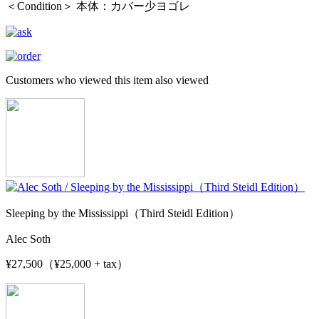
＜Condition＞ 本体：カバー少ヨゴレ
Customers who viewed this item also viewed
Sleeping by the Mississippi（Third Steidl Edition）
Alec Soth
¥27,500（¥25,000 + tax）